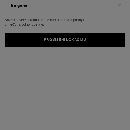
Reviews.
Poveznica
za
istu
stranicu.
Saznajte više ili
kontaktirajte nas ako imate pitanja
o međunarodnoj dostavi.
PROMIJENI LOKACIJU