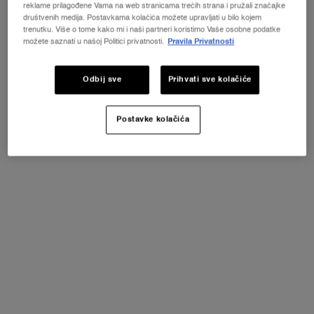
DESCRIPTION
reklame prilagođene Vama na web stranicama trećih strana i pružali značajke
društvenih medija. Postavkama kolačića možete upravljati u bilo kojem
trenutku. Više o tome kako mi i naši partneri koristimo Vaše osobne podatke
PRODUCT BENEFITS
možete saznati u našoj Politici privatnosti.
Pravila Privatnosti
KEY INGREDIENTS
Odbij sve
Prihvati sve kolačiće
How To Apply
Postavke kolačića