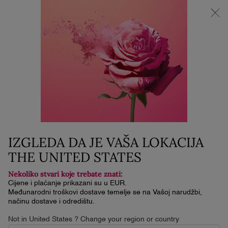
NOVI LA VIE EST BELLE VERY CHERRY | KOZMETIČKA
TORBICA + UZORAK + MINI PROIZVOD uz kupnju La Vie Est
Belle Very Cherry mirisa od minimalno 30 ml.
0
Moja
0 proizvod
košarica
Glavni sadržaj
...
Make Up
Lice
TEINT IDÔLE SHAPE STICK
HIGHLIGHTER
57 €
Na stanju
Dostava u roku od 3 do 5 radnih dana
IZGLEDA DA JE VAŠA LOKACIJA
THE UNITED STATES
4.4
(467)
Napišite recenziju
4.4
od
Nekoliko stvari koje trebate znati:
5
zvjezdica,
Cijene i plaćanje prikazani su u EUR.
prosječna
Međunarodni troškovi dostave temelje se na Vašoj narudžbi,
NOVO
vrijednost
načinu dostave i odredištu.
ocjene.
Read
Not in United States ? Change your region or country
467