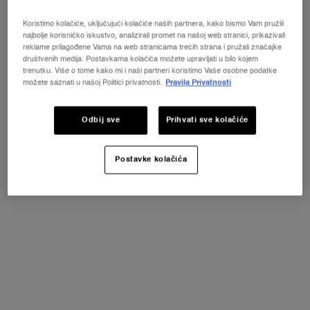
CLARIFIQUE BX-INTERCEPTOR™
SERUM
Koristimo kolačiće, uključujući kolačiće naših partnera, kako bismo Vam pružili
najbolje korisničko iskustvo, analizirali promet na našoj web stranici, prikazivali
Brzo čišćenje mrlja
reklame prilagođene Vama na web stranicama trećih strana i pružali značajke
Saznajte više ili
kontaktirajte nas ako imate pitanja
5.0
(1)
o međunarodnoj dostavi.
društvenih medija. Postavkama kolačića možete upravljati u bilo kojem
trenutku. Više o tome kako mi i naši partneri koristimo Vaše osobne podatke
Jedna veličina dostupna
možete saznati u našoj Politici privatnosti.
Pravila Privatnosti
30 ml
PROMIJENI LOKACIJU
37 €
Odbij sve
Prihvati sve kolačiće
DODAJTE U KOŠARICU
CLARIFIQUE BX-INTERCEPTOR™ SER
Postavke kolačića
Nazad na Linije za njegu kože
Besplatni
Besplatna dostava
uzorci uz svaku
iznad 46,45 €
narudžbu