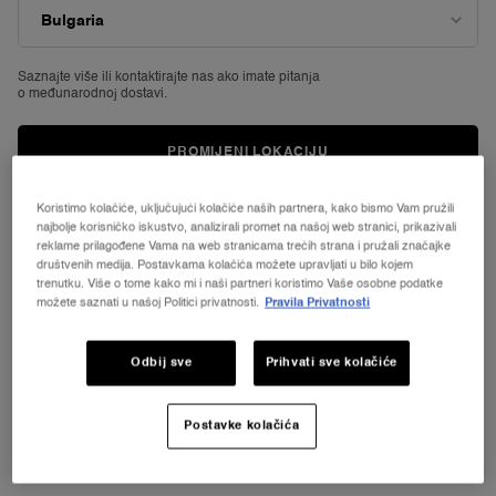
Saznajte više ili
kontaktirajte nas ako imate pitanja
o međunarodnoj dostavi.
PROMIJENI LOKACIJU
Koristimo kolačiće, uključujući kolačiće naših partnera, kako bismo Vam pružili
najbolje korisničko iskustvo, analizirali promet na našoj web stranici, prikazivali
reklame prilagođene Vama na web stranicama trećih strana i pružali značajke
društvenih medija. Postavkama kolačića možete upravljati u bilo kojem
trenutku. Više o tome kako mi i naši partneri koristimo Vaše osobne podatke
možete saznati u našoj Politici privatnosti.
Pravila Privatnosti
Odbij sve
Prihvati sve kolačiće
Postavke kolačića