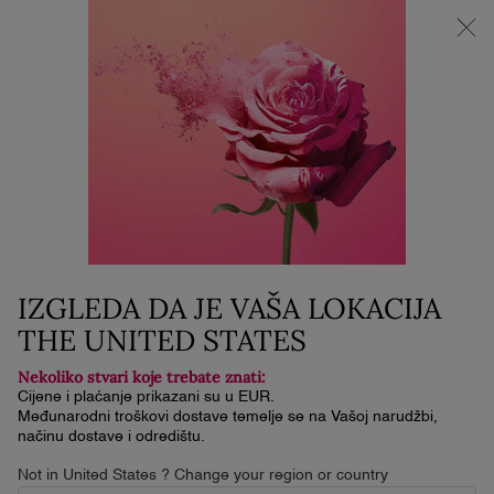
NOVI LA VIE EST BELLE VERY CHERRY | KOZMETIČKA
TORBICA + UZORAK + MINI PROIZVOD uz kupnju La Vie Est
Belle Very Cherry mirisa od minimalno 30 ml.
0
Moja
0 proizvod
košarica
Glavni sadržaj
Služba za korisnike
KONTAKTIRAJTE NAS
Kontaktirajte nas
IZGLEDA DA JE VAŠA LOKACIJA
THE UNITED STATES
Za pitanja o Vašoj narudžbi, kontaktirajte nas na 072 202 064 (cijena se
obračunava prema cjeniku operatera)
Ako imate drugih komentara, nedoumica ili prijedloga, slobodno ih podijelite
Nekoliko stvari koje trebate znati:
ispunjavanjem donjeg obrasca.
Cijene i plaćanje prikazani su u EUR.
Međunarodni troškovi dostave temelje se na Vašoj narudžbi,
načinu dostave i odredištu.
Not in United States ? Change your region or country