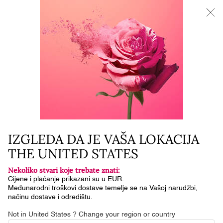
NOVI LA VIE EST BELLE VERY CHERRY | KOZMETIČKA
TORBICA + UZORAK + MINI PROIZVOD uz kupnju La Vie Est
Belle Very Cherry mirisa od minimalno 30 ml.
0
Moja
0 proizvod
košarica
Glavni sadržaj
MASKARE
IZGLEDA DA JE VAŠA LOKACIJA
THE UNITED STATES
Nekoliko stvari koje trebate znati:
Cijene i plaćanje prikazani su u EUR.
Međunarodni troškovi dostave temelje se na Vašoj narudžbi,
načinu dostave i odredištu.
Not in United States ? Change your region or country
...
Make Up
Oči