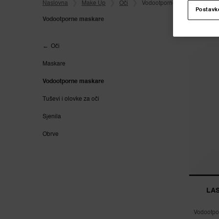
Naslovna
Make Up
Oči
Vodootporne Maskare
Postavk
Vodootporne maskare
Vodootporne maskare
Oči
Maskare
Vodootporne maskare
Tuševi i olovke za oči
Sjenila
Obrve
LA
Vodootpo