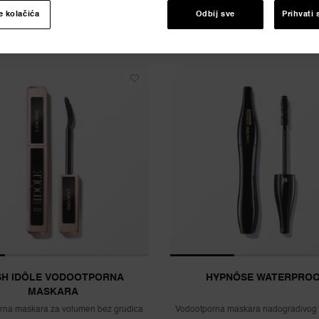
e kolačića
Odbij sve
Prihvati 
SH IDÔLE VODOOTPORNA
HYPNÔSE WATERPRO
MASKARA
rna maskara za volumen bez grudica
Vodootporna maskara nadogradivog