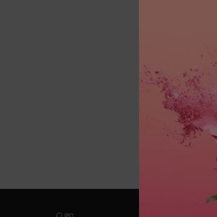
MON
Vod
Jedna nijansa dostupna