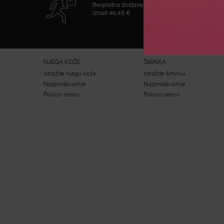
Besplatna dostava
iznad 46,45 €
Navigacija podnožjem
NJEGA KOŽE
ŠMINKA
Istražite njegu kože
Istražite šminku
Najprodavanije
Najprodavanije
Poklon setovi
Poklon setovi