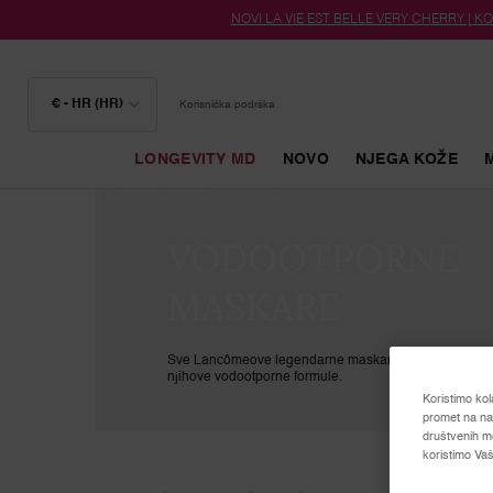
NOVI LA VIE EST BELLE VERY CHERRY | KOZ
€ - HR (HR)
Korisnička podrška
LONGEVITY MD
NOVO
NJEGA KOŽE
Glavni sadržaj
VODOOTPORNE
MASKARE
Sve Lancômeove legendarne maskare, s dodatnom si
njihove vodootporne formule.
Koristimo kol
promet na naš
društvenih me
koristimo Vaš