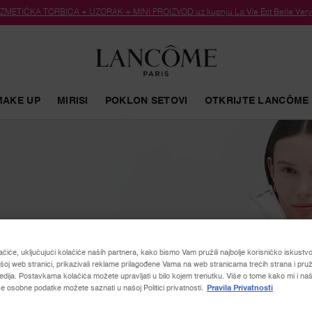
METIČKA TORBICA + UZORAK + MINI PROIZVOD uz kupnju La Vie Est Belle Very C
MAKE UP
MIRISI
POKLON SETOVI
OTKRIJTE LANCÔME
gurnošću
ačiće, uključujući kolačiće naših partnera, kako bismo Vam pružili najbolje korisničko iskustvo, 
oj web stranici, prikazivali reklame prilagođene Vama na web stranicama trećih strana i pruž
dija. Postavkama kolačića možete upravljati u bilo kojem trenutku. Više o tome kako mi i naši
e osobne podatke možete saznati u našoj Politici privatnosti.
Pravila Privatnosti