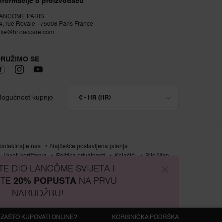
nformacije o proizvođaču
ANCOME PARIS
4, rue Royale - 75008 Paris France
uxe@hr.oaccare.com
RUŽIMO SE
ogućnost kupnje
€ - HR (HR)
ontaktirajte nas
Najčešće postavljena pitanja
Uvjeti korištenja
Politika privatnosti
Kolačići
Site Map
Beauty Magazine
TE DIO LANCÔME SVIJETA I
ITE
20% POPUSTA
NA PRVU
NARUDŽBU!
ZAŠTO KUPOVATI ONLINE?
KORISNIČKA PODRŠKA