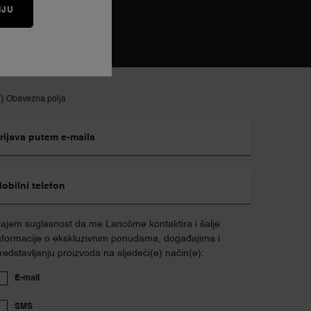
IJU
*)
Obavezna polja
rijava putem e-maila
obilni telefon
ajem suglasnost da me Lancôme kontaktira i šalje
nformacije o ekskluzivnim ponudama, događajima i
redstavljanju proizvoda na sljedeći(e) način(e):
E-mail
SMS