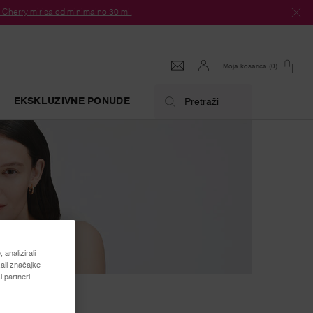
herry mirisa od minimalno 30 ml.
Moja košarica
0
0 proizvod
EKSKLUZIVNE PONUDE
Pretraži
analizirali
ali značajke
 partneri