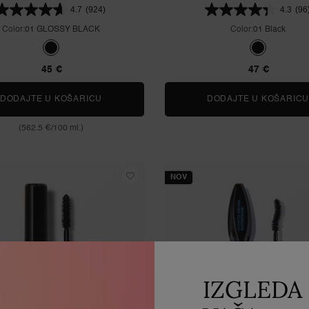
4.7
(924)
4.3
(96
Color:
01 GLOSSY BLACK
Color:
01 Black
Jedna nijansa dostupna
Selected
01 GLOSSY BLACK color for Lash Idôle vodootporna maskara, 1 of 1
Selected
01 Black colo
45 €
47 €
DODAJTE U KOŠARICU
LASH IDÔLE VODOOTPORNA MASKARA
DODAJTE U KOŠARIC
(562.5 €/100 ml.)
NOV
IZGLEDA 