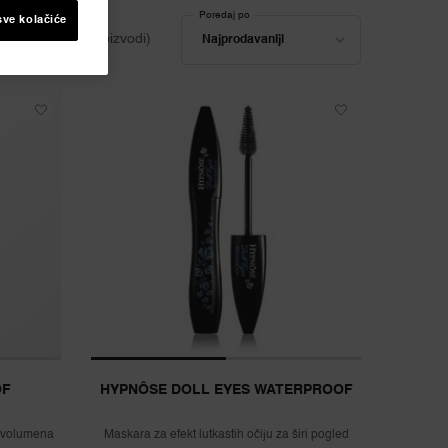
Poredaj po
sve kolačiće
Poredaj po
(5 proizvodi)
Najprodavaniji
OF
HYPNÔSE DOLL EYES WATERPROOF
 volumena
Maskara za efekt lutkastih očiju za širi pogled