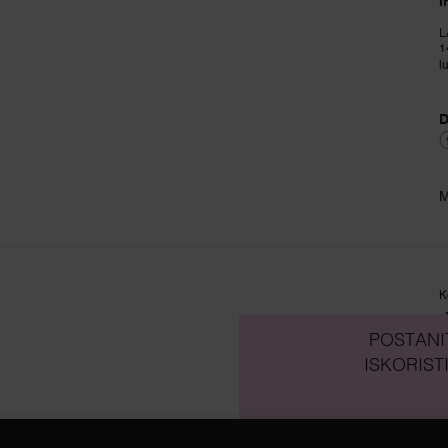
I
L
1
l
D
M
K
POSTANI
ISKORIST