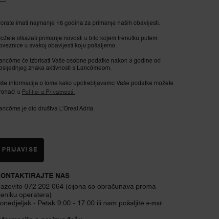
orate imati najmanje 16 godina za primanje naših obavijesti.
ožete otkazati primanje novosti u bilo kojem trenutku putem
oveznice u svakoj obavijesti koju pošaljemo.
ancôme će izbrisati Vaše osobne podatke nakon 3 godine od
osljednjeg znaka aktivnosti s Lancômeom.
iše informacija o tome kako upotrebljavamo Vaše podatke možete
ronaći u
Politici o Privatnosti.
ancôme je dio društva L’Oreal Adria
PRIJAVI SE
ONTAKTIRAJTE NAS
azovite 072 202 064 (cijena se obračunava prema
jeniku operatera)
onedjeljak - Petak 9:00 - 17:00 ili nam pošaljite
e-mail