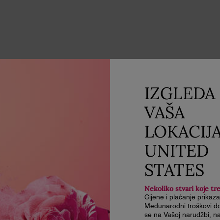
IZGLEDA 
VAŠA
LOKACIJ
UNITED
STATES
Nekoliko stvari koje tr
Cijene i plaćanje prikaz
Međunarodni troškovi do
se na Vašoj narudžbi, na