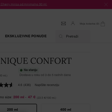
herry mirisa od minimalno 30 ml.
Moja košarica
0
0 proizvod
EKSKLUZIVNE PONUDE
Pretraži
NIQUE CONFORT
Na stanju
Dostava u roku od 3 do 5 radnih dana
00 ml.)
4.6
(436)
Napišite recenziju
no size:
200 ml
-
47 €
(23.5 €/100 ml.)
ica,
čna
ost
200 ml
400 ml
.