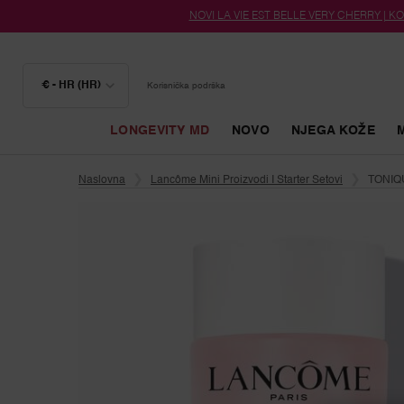
NOVI LA VIE EST BELLE VERY CHERRY | KOZ
€ - HR (HR)
Korisnička podrška
LONGEVITY MD
NOVO
NJEGA KOŽE
Glavni sadržaj
Naslovna
Lancôme Mini Proizvodi I Starter Setovi
TONIQ