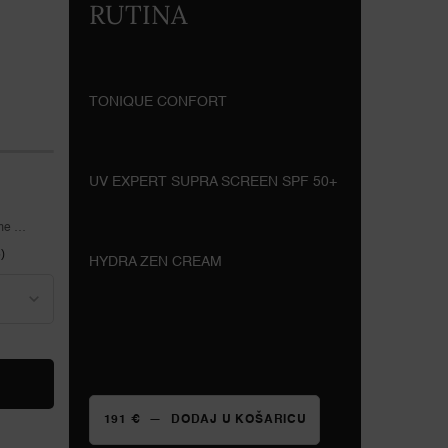
RUTINA
TONIQUE CONFORT
UV EXPERT SUPRA SCREEN SPF 50+
eme
ofort
)
HYDRA ZEN CREAM
✓ Anti-Stress Feuchtigkeitscreme <br>✓
Erfrischt & beruhigt die Haut sofort
HYDRA ZEN CREAM
191 €
―
DODAJ U KOŠARICU
TONIQUE CONFORT