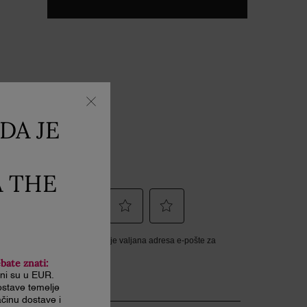
DA JE
A THE
ebate znati:
ani su u EUR.
stave temelje
činu dostave i