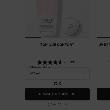
TONIQUE CONFORT
UV EX
4.6
(436)
Odaberite veličinu
72 €
DODAJTE U KOŠARICU
TONIQUE CONFORT
(18 €/100 ml.)