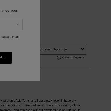
Change your
e nas ako imate
IJU