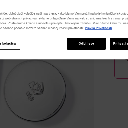
Read
436
Revie
ačiće, uključujući kolačiće naših partnera, kako bismo Vam pružili najbolje korisničko iskustvo, 
Povez
Količina
oj web stranici, prikazivali reklame prilagođene Vama na web stranicama trećih strana i pruž
za
dija. Postavkama kolačića možete upravljati u bilo kojem trenutku. Više o tome kako mi i naši
−
istu
e osobne podatke možete saznati u našoj Politici privatnosti.
Pravila Privatnosti
stranic
e kolačića
Odbij sve
Prihvati 