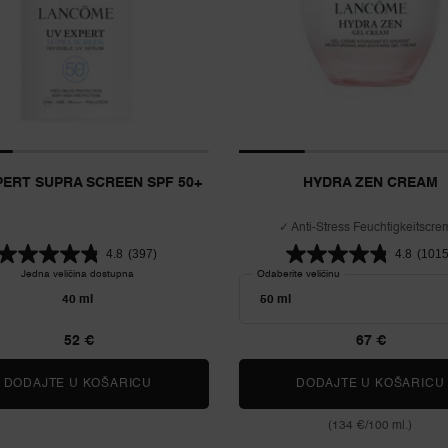
PERT SUPRA SCREEN SPF 50+
HYDRA ZEN CREAM
✓ Anti-Stress Feuchtigkeitscr
✓ Erfrischt & beruhigt die Haut s
4.8
(397)
4.8
(1015
Jedna veličina dostupna
Odaberite veličinu
40 ml
52 €
67 €
DODAJTE U KOŠARICU
UV EXPERT SUPRA SCREEN SPF 50+
DODAJTE U KOŠARICU
(134 €/100 ml.)