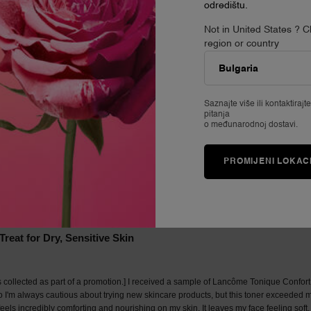
odredištu.
Not in United States ? 
region or country
Saznajte više ili
kontaktirajt
pitanja
o međunarodnoj dostavi.
PROMIJENI LOKAC