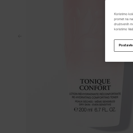
Koristimo kol
promet na naš
društvenih me
koristimo Vaš
Postavk