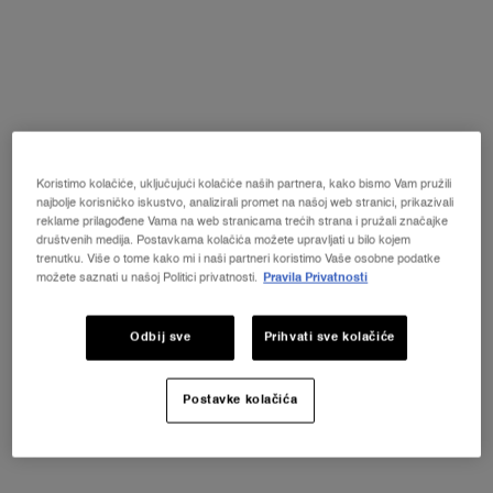
GIFT FINDER
GIFT 
Find a delightful gift for any taste and occasion with our
With o
gift finder.
Lancô
GIFT NOW
Koristimo kolačiće, uključujući kolačiće naših partnera, kako bismo Vam pružili
najbolje korisničko iskustvo, analizirali promet na našoj web stranici, prikazivali
reklame prilagođene Vama na web stranicama trećih strana i pružali značajke
društvenih medija. Postavkama kolačića možete upravljati u bilo kojem
trenutku. Više o tome kako mi i naši partneri koristimo Vaše osobne podatke
možete saznati u našoj Politici privatnosti.
Pravila Privatnosti
E-SKIN EXPERT
Odbij sve
Prihvati sve kolačiće
TRY IT
Postavke kolačića