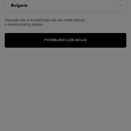
View all
Saznajte više ili
kontaktirajte nas ako imate pitanja
o međunarodnoj dostavi.
BUNDLED UP
LESS 
PROMIJENI LOKACIJU
Bask in your summer glow with the Absolue Golden set.
Enjoy up
TRY IT
THE ART
OF GIFTING