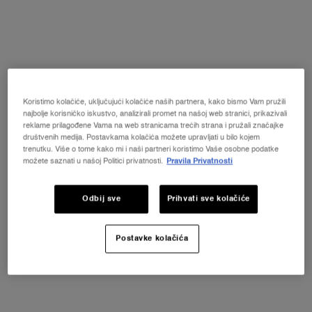
Vie Est Belle! KOZMETIČKA TORBICA + UZORAK +
MINI PROIZVOD uz svaku kupnju novog La Vie Est
Belle Very Cherry mirisa od minimalno 30 ml.*"
KUPITE ODMAH
PDP Product description section
Koristimo kolačiće, uključujući kolačiće naših partnera, kako bismo Vam pružili
najbolje korisničko iskustvo, analizirali promet na našoj web stranici, prikazivali
reklame prilagođene Vama na web stranicama trećih strana i pružali značajke
društvenih medija. Postavkama kolačića možete upravljati u bilo kojem
trenutku. Više o tome kako mi i naši partneri koristimo Vaše osobne podatke
možete saznati u našoj Politici privatnosti.
Pravila Privatnosti
Odbij sve
Prihvati sve kolačiće
Postavke kolačića