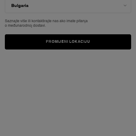
vrijednost
PREMIJERA
ocjene.
Read
357
Reviews.
Saznajte više ili
kontaktirajte nas ako imate pitanja
Poveznica
o međunarodnoj dostavi.
za
istu
stranicu.
PROMIJENI LOKACIJU