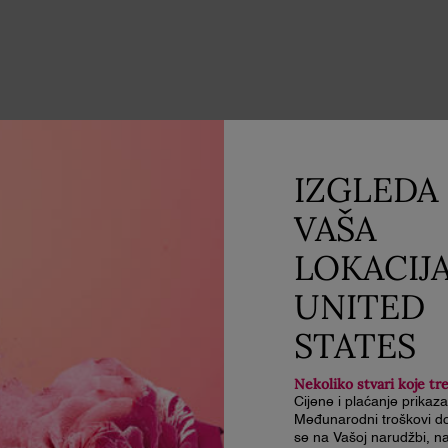
IZGLEDA 
VAŠA
LOKACIJ
UNITED
STATES
Nekoliko stvari koje tr
Cijene i plaćanje prikaz
Međunarodni troškovi do
se na Vašoj narudžbi, na