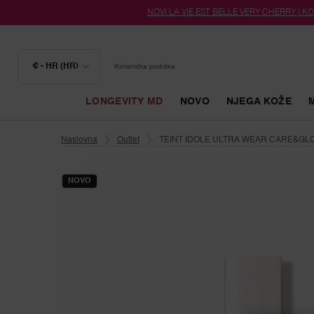
NOVI LA VIE EST BELLE VERY CHERRY | KOZ
€ - HR (HR)
Korisnička podrška
LONGEVITY MD
NOVO
NJEGA KOŽE
Glavni sadržaj
Naslovna
Outlet
TEINT IDOLE ULTRA WEAR CARE&G
NOVO