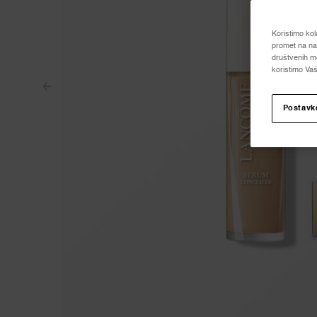
Koristimo kol
promet na naš
društvenih me
koristimo Vaš
Postavk