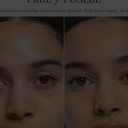
ža tekstura ostavljaju kožu savršeno glatkom. Koža lica je svježa, ne sj