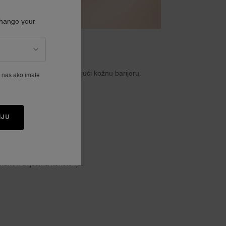
Change your
AMIDI
ađuje i njeguje kožu, jačajući kožnu barijeru.
e nas ako imate
IJU
divim uvjetima korištenja.