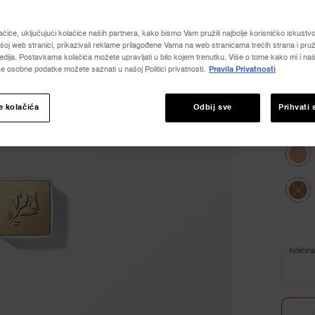
4.6
od
ačiće, uključujući kolačiće naših partnera, kako bismo Vam pružili najbolje korisničko iskustvo, 
5
oj web stranici, prikazivali reklame prilagođene Vama na web stranicama trećih strana i pruž
Odaber
Odaberi
zvjezd
dija. Postavkama kolačića možete upravljati u bilo kojem trenutku. Više o tome kako mi i naši
prosje
e osobne podatke možete saznati u našoj Politici privatnosti.
Pravila Privatnosti
vrijedn
ocjene
Read
e kolačića
Odbij sve
Prihvati 
1771
Select
115C, 
Revie
Povez
za
Select
325C, 
istu
stranic
Select
Ovog p
Količina
−