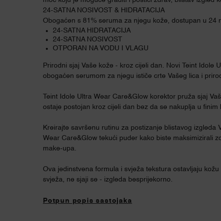
moć koju je moguće graditi i postići zdrav, blistav izgled 
24-SATNA NOSIVOST & HIDRATACIJA
Obogaćen s 81% seruma za njegu kože, dostupan u 24 n
24-SATNA HIDRATACIJA
24-SATNA NOSIVOST
OTPORAN NA VODU I VLAGU
Prirodni sjaj Vaše kože - kroz cijeli dan. Novi Teint Idol
obogaćen serumom za njegu ističe crte Vašeg lica i prirod
Teint Idole Ultra Wear Care&Glow korektor pruža sjaj Vaše
ostaje postojan kroz cijeli dan bez da se nakuplja u fini
Kreirajte savršenu rutinu za postizanje blistavog izgleda V
Wear Care&Glow tekući puder kako biste maksimizirali zd
make-upa.
Ova jedinstvena formula i svježa tekstura ostavljaju kožu
svježa, ne sjaji se - izgleda besprijekorno.
Potpun popis sastojaka