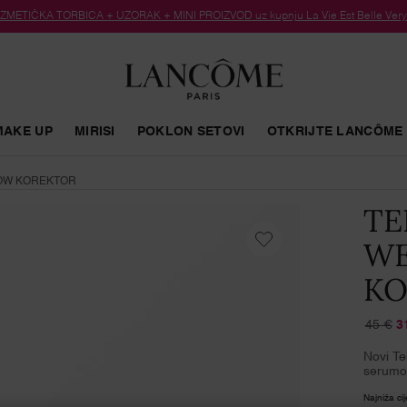
METIČKA TORBICA + UZORAK + MINI PROIZVOD uz kupnju La Vie Est Belle Very C
MAKE UP
MIRISI
POKLON SETOVI
OTKRIJTE LANCÔME
LOW KOREKTOR
TE
WE
KO
45 €
3
Stara c
Nova c
Novi Te
serumom
Najniža ci