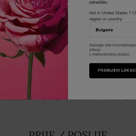
odredištu.
Not in United States ? 
region or country
PEPTIDI
CER
Potiče proizvodnju kolagena i štiti kožu od vanjskih
Zagl
Saznajte više ili
kontaktirajt
pitanja
agresora te pomaže u pojavi novih znakova starenja kože.
o međunarodnoj dostavi.
PROMIJENI LOKAC
SIGURNOSNE INFORMACIJE
re opreza za korištenje ovog proizvoda u normalnim ili razumno predvi
PRIJE / POSLIJE