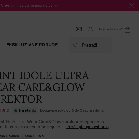
herry mirisa od minimalno 30 ml.
Moja košarica
0
0 proizvod
EKSKLUZIVNE PONUDE
Pretraži
INT IDOLE ULTRA
AR CARE&GLOW
REKTOR
1.5 €
Na stanju
Dostava u roku od 3 do 5 radnih dana
ijena
ijena
int Idole Ultra Wear Care&Glow korektor obogaćen je
 te ima prekrivnu moć koju je ...
Pročitajte cjelovit opis
jena u zadnjih 30 dana [i]: 45 €