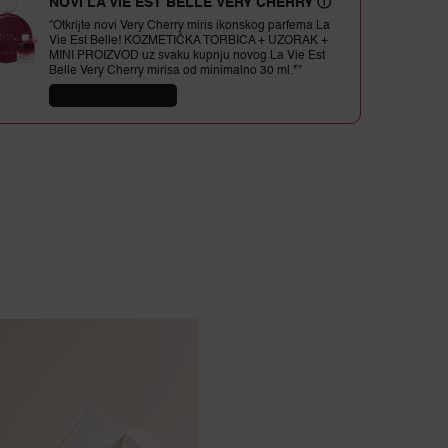
NOVI LA VIE EST BELLE VERY CHERRY
ⓘ
"Otkrijte novi Very Cherry miris ikonskog parfema La
Vie Est Belle! KOZMETIČKA TORBICA + UZORAK +
MINI PROIZVOD uz svaku kupnju novog La Vie Est
OR
Belle Very Cherry mirisa od minimalno 30 ml.*"
KUPITE ODMAH