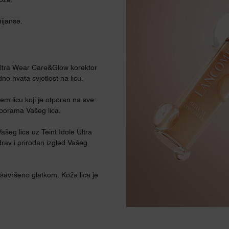
kože.
ijanse.
e Ultra Wear Care&Glow korektor
no hvata svjetlost na licu.
m licu koji je otporan na sve:
m borama Vašeg lica.
ašeg lica uz Teint Idole Ultra
rav i prirodan izgled Vašeg
 savršeno glatkom. Koža lica je