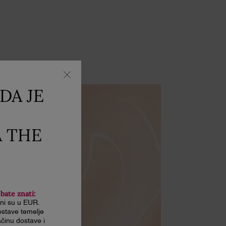
DA JE
A THE
ebate znati:
ani su u EUR.
stave temelje
činu dostave i