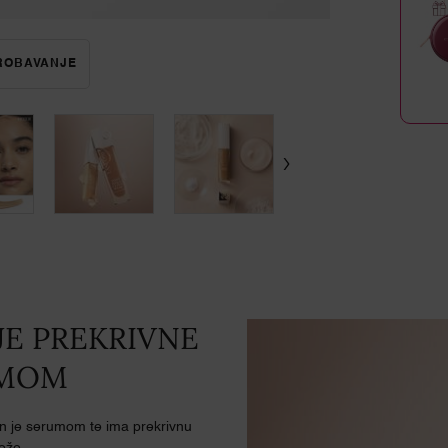
PROBAVANJE
TEINT IDOLE ULTRA WEAR CARE&AMP;GLOW KOREKT
JE PREKRIVNE
UMOM
n je serumom te ima prekrivnu