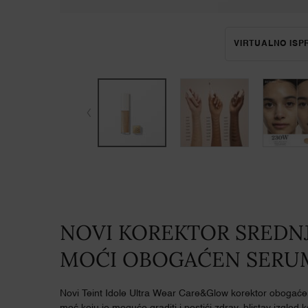
VIRTUALNO IS
NOVI KOREKTOR SREDN
MOĆI OBOGAĆEN SER
Novi Teint Idole Ultra Wear Care&Glow korektor obogaće