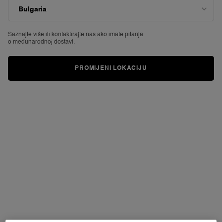
5
zvjezdica,
prosječna
NOVO
vrijednost
Saznajte više ili
kontaktirajte nas ako imate pitanja
ocjene.
o međunarodnoj dostavi.
Read
728
Reviews.
PROMIJENI LOKACIJU
Poveznica
za
istu
stranicu.