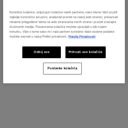
Koristimo kolačiće, uključujući kolačiće naših partnera, kako bismo Vam pružili
VIRTUALNO
najbolje korisničko iskustvo, analizirali promet na našoj web stranici, prikazivali
ISPROBAVANJE
TEINT IDOLE ULTRA WEA
reklame prilagođene Vama na web stranicama trećih strana i pružali značajke
društvenih medija. Postavkama kolačića možete upravljati u bilo kojem
trenutku. Više o tome kako mi i naši partneri koristimo Vaše osobne podatke
možete saznati u našoj Politici privatnosti.
Pravila Privatnosti
Odbij sve
Prihvati sve kolačiće
Odaberite veličinu
Odaberite color za TEINT IDOLE ULTRA WEAR C.E SKIN TRANSFORMING
Postavke kolačića
6 Deep Tan
Sve
Nudes
Selected
01 Fair, 1 of 7
Selected
Ovog proizvoda nema na stanju
Selected
Ovog proizvoda nema na stanju
Selected
4 Medium, 4 of 7
Selected
5 Tan, 5 of 7
Selected
6 Deep Tan, 6 of 7
Selected
7 Deep, 7 of 7