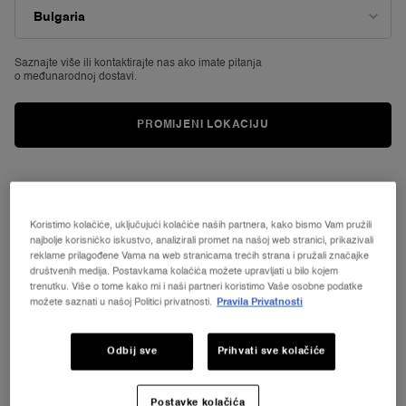
Read
1177
Reviews.
Poveznica
za
Saznajte više ili
kontaktirajte nas ako imate pitanja
istu
o međunarodnoj dostavi.
stranicu.
PROMIJENI LOKACIJU
Koristimo kolačiće, uključujući kolačiće naših partnera, kako bismo Vam pružili
najbolje korisničko iskustvo, analizirali promet na našoj web stranici, prikazivali
reklame prilagođene Vama na web stranicama trećih strana i pružali značajke
društvenih medija. Postavkama kolačića možete upravljati u bilo kojem
trenutku. Više o tome kako mi i naši partneri koristimo Vaše osobne podatke
možete saznati u našoj Politici privatnosti.
Pravila Privatnosti
Odbij sve
Prihvati sve kolačiće
VIRTUALNO
ISPROBAVANJE
SKIN REFINING SETTING
Postavke kolačića