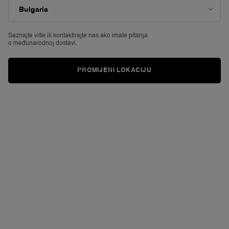
vrijednost
ocjene.
Read
8
Reviews.
Saznajte više ili
kontaktirajte nas ako imate pitanja
Poveznica
o međunarodnoj dostavi.
za
istu
stranicu.
PROMIJENI LOKACIJU