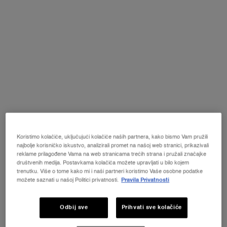
Odabrano size:
Nano-Resurfacer – Refill pack ncl. 6
cartridges
-
62 €
Nano-Resurfacer –
Nano-Resurfacer – Refill
Device incl. 12
pack ncl. 6 cartridges
Selected
Sličanog proizvoda nema na stanju, , {0}
, 1 of 2
Selected
, 2 of 2
Cartridges
62 €
275 €
Koristimo kolačiće, uključujući kolačiće naših partnera, kako bismo Vam pružili
najbolje korisničko iskustvo, analizirali promet na našoj web stranici, prikazivali
NOVI LA VIE EST BELLE VERY CHERRY
ⓘ
reklame prilagođene Vama na web stranicama trećih strana i pružali značajke
"Otkrijte novi Very Cherry miris ikonskog parfema La
društvenih medija. Postavkama kolačića možete upravljati u bilo kojem
Vie Est Belle! KOZMETIČKA TORBICA + UZORAK +
trenutku. Više o tome kako mi i naši partneri koristimo Vaše osobne podatke
MINI PROIZVOD uz svaku kupnju novog La Vie Est
možete saznati u našoj Politici privatnosti.
Pravila Privatnosti
Belle Very Cherry mirisa od minimalno 30 ml.*"
KUPITE ODMAH
Odbij sve
Prihvati sve kolačiće