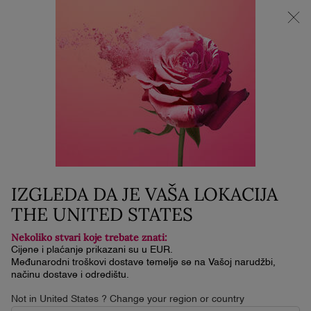
NOVI LA VIE EST BELLE VERY CHERRY | KOZMETIČKA
TORBICA + UZORAK + MINI PROIZVOD uz kupnju La Vie Est
Belle Very Cherry mirisa od minimalno 30 ml.
0
Moja
0 proizvod
košarica
Glavni sadržaj
Naslovna
Njega Kože
RÉNERGIE EYE CREAM SET
80 €
Nema na stanju
(80 €/kit.)
IZGLEDA DA JE VAŠA LOKACIJA
POKLON SET
THE UNITED STATES
Nekoliko stvari koje trebate znati:
Cijene i plaćanje prikazani su u EUR.
Međunarodni troškovi dostave temelje se na Vašoj narudžbi,
načinu dostave i odredištu.
Not in United States ? Change your region or country