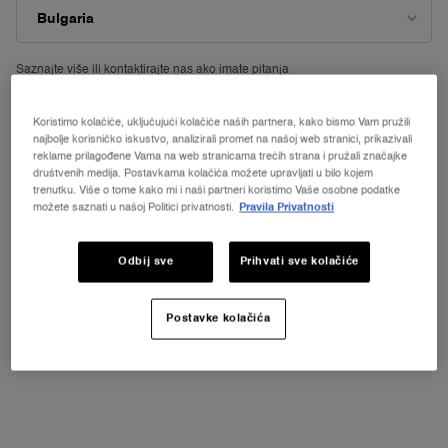
Saznajte više ili
kontaktirajte nas ako imate pitanja
o međunarodnoj dostavi.
Koristimo kolačiće, uključujući kolačiće naših partnera, kako bismo Vam pružili
PROMIJENI LOKACIJU
najbolje korisničko iskustvo, analizirali promet na našoj web stranici, prikazivali
reklame prilagođene Vama na web stranicama trećih strana i pružali značajke
društvenih medija. Postavkama kolačića možete upravljati u bilo kojem
trenutku. Više o tome kako mi i naši partneri koristimo Vaše osobne podatke
možete saznati u našoj Politici privatnosti.
Pravila Privatnosti
Odbij sve
Prihvati sve kolačiće
Postavke kolačića
Jedan size dostupan:
Gift Set
-
80 €