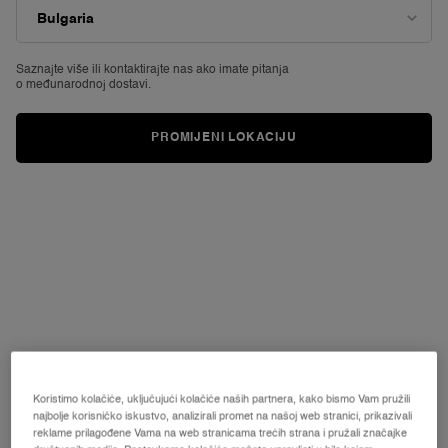
ocjene.
Read
177
Reviews.
Poveznica
Saznajte više ili
kontaktirajte nas ako imate pitanja
za
o međunarodnoj dostavi.
istu
stranicu.
PROMIJENI LOKACIJU
Koristimo kolačiće, uključujući kolačiće naših partnera, kako bismo Vam pružili
najbolje korisničko iskustvo, analizirali promet na našoj web stranici, prikazivali
reklame prilagođene Vama na web stranicama trećih strana i pružali značajke