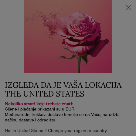
NOVI LA VIE EST BELLE VERY CHERRY | KOZMETIČKA
TORBICA + UZORAK + MINI PROIZVOD uz kupnju La Vie Est
Belle Very Cherry mirisa od minimalno 30 ml.
0
Moja
0 proizvod
košarica
Glavni sadržaj
ONLINE EXCLUSIVES
Find all of Lancôme's latest online promotions and exclusive
services in one place.
IZGLEDA DA JE VAŠA LOKACIJA
THE UNITED STATES
SPECIAL OFFERS
Nekoliko stvari koje trebate znati:
Explore the best deals, online exclusives and last-chance
Cijene i plaćanje prikazani su u EUR.
products.
Međunarodni troškovi dostave temelje se na Vašoj narudžbi,
načinu dostave i odredištu.
Not in United States ? Change your region or country