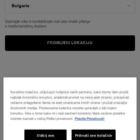
ONLINE ONLY
Shop limited-edition products you won't find anywhere else.
Saznajte više ili
kontaktirajte nas ako imate pitanja
SHOP NOW
o međunarodnoj dostavi.
PROMIJENI LOKACIJU
Koristimo kolačiće, uključujući kolačiće naših partnera, kako bismo Vam pružili
najbolje korisničko iskustvo, analizirali promet na našoj web stranici, prikazivali
reklame prilagođene Vama na web stranicama trećih strana i pružali značajke
društvenih medija. Postavkama kolačića možete upravljati u bilo kojem
trenutku. Više o tome kako mi i naši partneri koristimo Vaše osobne podatke
možete saznati u našoj Politici privatnosti.
Pravila Privatnosti
Odbij sve
Prihvati sve kolačiće