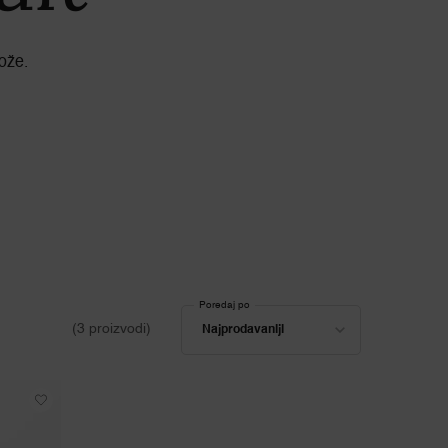
kože.
Poredaj po
Poredaj po
(3 proizvodi)
Najprodavaniji