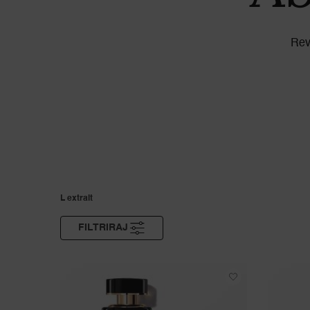
Revi
L extrait
FILTRIRAJ
IZBORNIK FILTERA