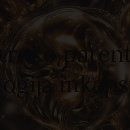
truko paten
ogija inkaps