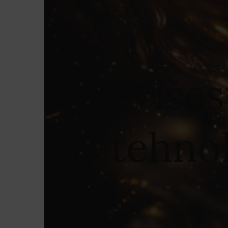
Višes
tehnol