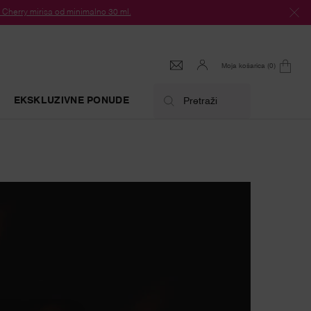
herry mirisa od minimalno 30 ml.
Moja košarica
0
0 proizvod
EKSKLUZIVNE PONUDE
Pretraži