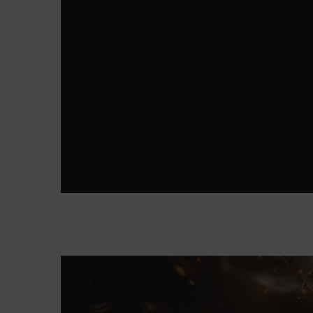
KORAK 1
Absolue
L'Extrait
The Elixir
Lotion
OBNAVLJA I OSVJEŽAVA KOŽU HIDRATACIJOM ZA
BOLJI TONUS