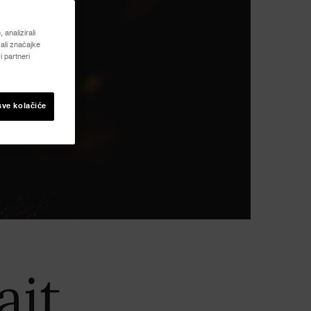
analizirali
ali značajke
 partneri
sve kolačiće
ait