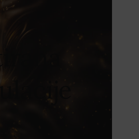
tirana
ulacije