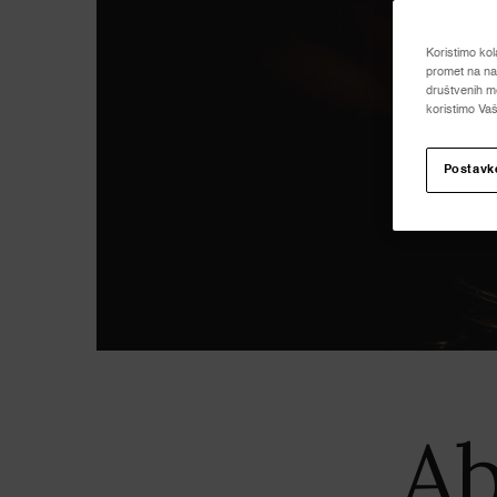
Koristimo kol
promet na naš
društvenih me
koristimo Vaš
Postavk
Ab