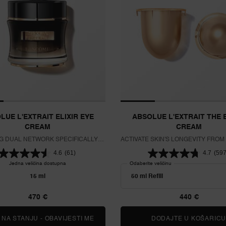
LUE L'EXTRAIT ELIXIR EYE
ABSOLUE L'EXTRAIT THE E
CREAM
CREAM
G DUAL NETWORK SPECIFICALLY
ACTIVATE SKIN'S LONGEVITY FROM
ED FOR THE DELICATE EYE AREA
4.6
(61)
4.7
(597
Jedna veličina dostupna
Odaberite veličinu
15 ml
470 €
440 €
HE ELIXIR LOTION
NA STANJU - OBAVIJESTI ME
KADA ABSOLUE L'EXTRAIT ELIXIR E
DODAJTE U KOŠARIC