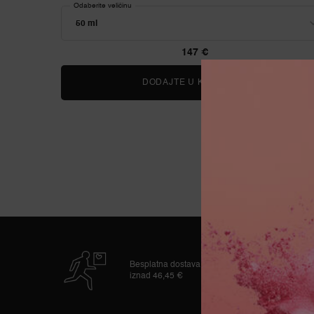
Odaberite veličinu
147 €
DODAJTE U KOŠARICU
LA VIE EST B
Besplatna dostava
iznad 46,45 €