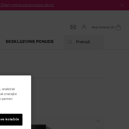
herry mirisa od minimalno 30 ml.
Moja košarica
0
0 proizvod
EKSKLUZIVNE PONUDE
Pretraži
analizirali
ali značajke
 partneri
sve kolačiće
ESTSELLER
NOVO
INOVACIJA