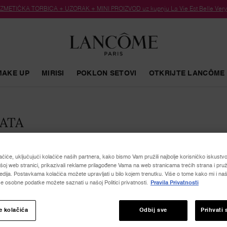
METIČKA TORBICA + UZORAK + MINI PROIZVOD uz kupnju La Vie Est Belle Very C
MAKE UP
MIRISI
POKLON SETOVI
OTKRIJTE LANCÔME
ATA
ačiće, uključujući kolačiće naših partnera, kako bismo Vam pružili najbolje korisničko iskustvo, 
oj web stranici, prikazivali reklame prilagođene Vama na web stranicama trećih strana i pruž
dija. Postavkama kolačića možete upravljati u bilo kojem trenutku. Više o tome kako mi i naši
e osobne podatke možete saznati u našoj Politici privatnosti.
Pravila Privatnosti
e kolačića
Odbij sve
Prihvati 
NOVO
B
LIMITIRANO IZDANJE