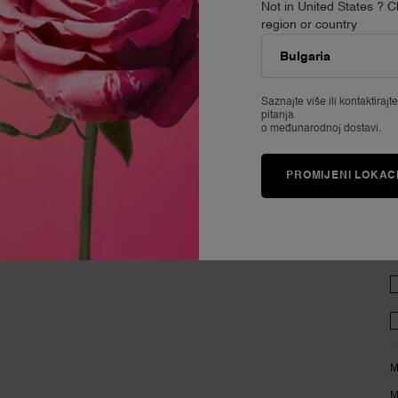
Not in United States ? 
region or country
O Lancômeu
MIRISI
(
90 Godina Lancômea
Istraži mirise
Naše Ponude
Najprodavanije
Black Friday
Poklon setovi
Saznajte više ili
kontaktirajt
P
FAQs
pitanja
o međunarodnoj dostavi.
Karijere
M
PROMIJENI LOKAC
D
i
p
M
M