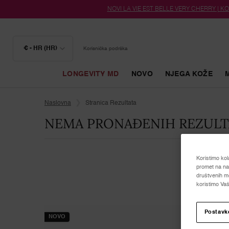
NOVI LA VIE EST BELLE VERY CHERRY | KOZ
€ - HR (HR)
Korisnička podrška
LONGEVITY MD
NOVO
NJEGA KOŽE
Glavni sadržaj
Naslovna
Stranica Rezultata
NEMA PRONAĐENIH REZULT
Koristimo kol
promet na naš
društvenih me
koristimo Vaš
Postavk
NOVO