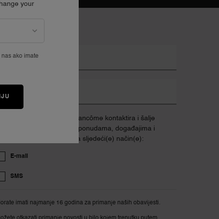
Change your
*)
Obavezna polja
e nas ako imate
rijava putem e-maila
obilni telefon
IJU
ajem suglasnost da me Lancôme kontaktira i šalje
nformacije o ekskluzivnim ponudama, događajima i
redstavljanju proizvoda na sljedeći(e) način(e):
E-mail
SMS
orate imati najmanje 16 godina za primanje naših obavijesti.
ožete otkazati primanje novosti u bilo kojem trenutku putem