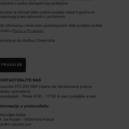
oveznice u svakoj obavijesti koju pošaljemo.
ancôme će izbrisati Vaše osobne podatke nakon 3 godine od
osljednjeg znaka aktivnosti s Lancômeom.
iše informacija o tome kako upotrebljavamo Vaše podatke možete
ronaći u
Politici o Privatnosti.
ancôme je dio društva L’Oreal Adria
PRIJAVI SE
ONTAKTIRAJTE NAS
azovite 072 202 064 (cijena se obračunava prema
jeniku operatera)
onedjeljak - Petak 9:00 - 17:00 ili nam pošaljite
e-mail
nformacije o proizvođaču
ANCOME PARIS
4, rue Royale - 75008 Paris France
uxe@hr.oaccare.com