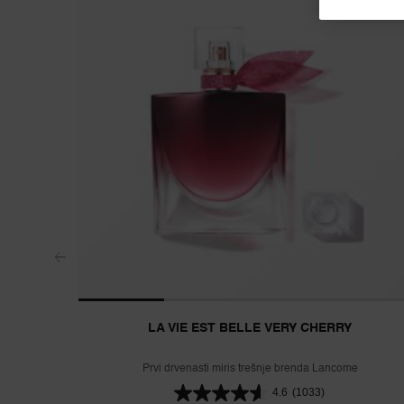
LA VIE EST BELLE VERY CHERRY
Prvi drvenasti miris trešnje brenda Lancome
4.6
(1033)