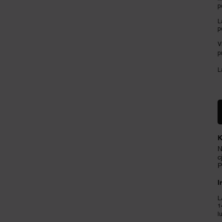
p
L
p
V
p
L
K
N
c
P
I
L
1
l