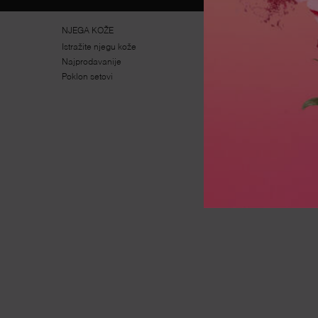
Navigacija podnožjem
NJEGA KOŽE
ŠMINKA
Istražite njegu kože
Istražite šminku
Najprodavanije
Najprodavanije
Poklon setovi
Poklon setovi