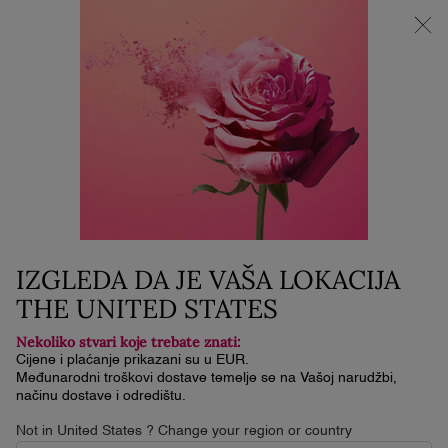
NOVI LA VIE EST BELLE VERY CHERRY | KOZMETIČKA
TORBICA + UZORAK + MINI PROIZVOD uz kupnju La Vie Est
Belle Very Cherry mirisa od minimalno 30 ml.
0
Moja
0 proizvod
košarica
Glavni sadržaj
RÉNERGIE
IZGLEDA DA JE VAŠA LOKACIJA
THE UNITED STATES
Nekoliko stvari koje trebate znati:
Cijene i plaćanje prikazani su u EUR.
Međunarodni troškovi dostave temelje se na Vašoj narudžbi,
načinu dostave i odredištu.
Not in United States ? Change your region or country
Naslovna
Njega Kože