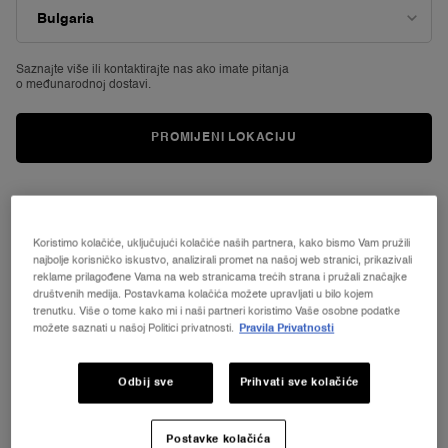
Poredaj po
POREDAJ PO
(16 proizvodi)
NAJPRODAVANIJI
FILTRIRAJ
IZBORNIK FILTERA
Saznajte više ili
kontaktirajte nas ako imate pitanja
o međunarodnoj dostavi.
NOVO
PROMIJENI LOKACIJU
Koristimo kolačiće, uključujući kolačiće naših partnera, kako bismo Vam pružili
najbolje korisničko iskustvo, analizirali promet na našoj web stranici, prikazivali
reklame prilagođene Vama na web stranicama trećih strana i pružali značajke
društvenih medija. Postavkama kolačića možete upravljati u bilo kojem
RÉNERGIE H.C.F. TRIPLE SERUM EYE
RÉNERGIE YEUX - KREMA ZA
trenutku. Više o tome kako mi i naši partneri koristimo Vaše osobne podatke
PODRUČJE OKO OČIJU
možete saznati u našoj Politici privatnosti.
Pravila Privatnosti
Krema za područje oko očiju s
učinkom protiv starenja
4.4
(1050)
4.7
(1465)
Odbij sve
Prihvati sve kolačiće
Jedna veličina dostupna
Jedna veličina dostupna
20 ml
20 ml
Postavke kolačića