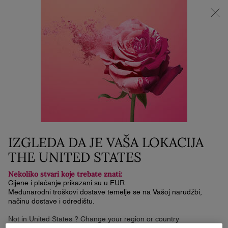
NOVI LA VIE EST BELLE VERY CHERRY | KOZMETIČKA
TORBICA + UZORAK + MINI PROIZVOD uz kupnju La Vie Est
Belle Very Cherry mirisa od minimalno 30 ml.
0
Moja
0 proizvod
košarica
Glavni sadržaj
NEMA PRONAĐENIH REZULTATA
NOVO
NOVO
LIMITIRANO
IZDANJE
IZGLEDA DA JE VAŠA LOKACIJA
THE UNITED STATES
Nekoliko stvari koje trebate znati:
Cijene i plaćanje prikazani su u EUR.
Međunarodni troškovi dostave temelje se na Vašoj narudžbi,
načinu dostave i odredištu.
Not in United States ? Change your region or country
LA VIE EST BELLE VERY CHERRY
LA VIE EST BELLE