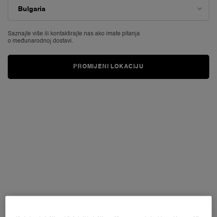
ocjene.
Read
299
Reviews.
Poveznica
Saznajte više ili
kontaktirajte nas ako imate pitanja
za
o međunarodnoj dostavi.
istu
stranicu.
PROMIJENI LOKACIJU