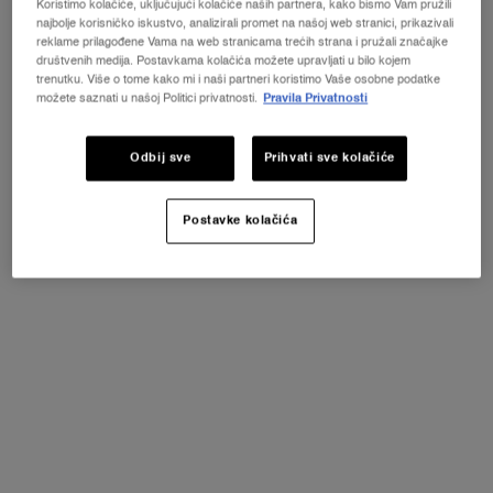
Koristimo kolačiće, uključujući kolačiće naših partnera, kako bismo Vam pružili
najbolje korisničko iskustvo, analizirali promet na našoj web stranici, prikazivali
reklame prilagođene Vama na web stranicama trećih strana i pružali značajke
društvenih medija. Postavkama kolačića možete upravljati u bilo kojem
trenutku. Više o tome kako mi i naši partneri koristimo Vaše osobne podatke
Jedan size dostupan:
Gift Set
-
133 €
možete saznati u našoj Politici privatnosti.
Pravila Privatnosti
Gift Set
Odbij sve
Prihvati sve kolačiće
Selected
, 1 of 1
133 €
Postavke kolačića
SUPER BRAND DAYS
ⓘ
-25 % POPUSTA NA SVE*
-30 % POPUSTA NA SVE + 3 MINI PROIZVODA za
kupnju iznad 119 €*
KUPITE ODMAH
PDP Tabs
Opis