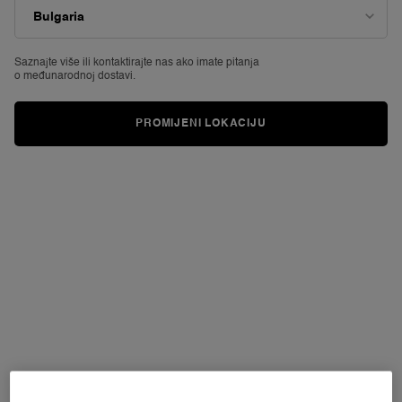
vrijednost
ocjene.
Read
8
Reviews.
Saznajte više ili
kontaktirajte nas ako imate pitanja
Poveznica
o međunarodnoj dostavi.
za
istu
stranicu.
PROMIJENI LOKACIJU