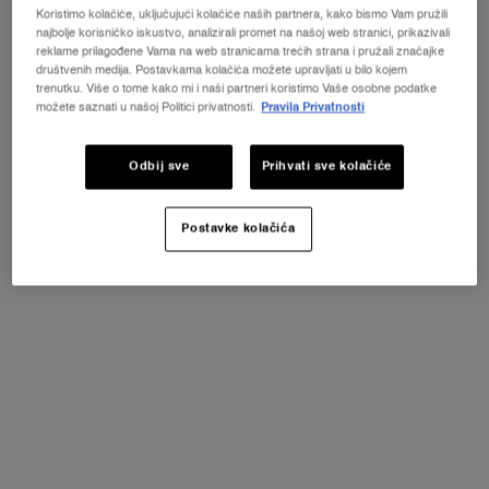
Koristimo kolačiće, uključujući kolačiće naših partnera, kako bismo Vam pružili
najbolje korisničko iskustvo, analizirali promet na našoj web stranici, prikazivali
reklame prilagođene Vama na web stranicama trećih strana i pružali značajke
društvenih medija. Postavkama kolačića možete upravljati u bilo kojem
trenutku. Više o tome kako mi i naši partneri koristimo Vaše osobne podatke
možete saznati u našoj Politici privatnosti.
Pravila Privatnosti
Jedan size dostupan:
Coffret
-
N/A
Coffret
Odbij sve
Prihvati sve kolačiće
Selected
Sličanog proizvoda nema na stanj
, 1 of 1
N/A
Postavke kolačića
NOVI LA VIE EST BELLE VERY CHERRY
ⓘ
"Otkrijte novi Very Cherry miris ikonskog parfema La
Vie Est Belle! KOZMETIČKA TORBICA + UZORAK +
MINI PROIZVOD uz svaku kupnju novog La Vie Est
Belle Very Cherry mirisa od minimalno 30 ml.*"
KUPITE ODMAH
PDP Product description section