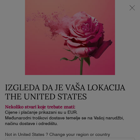
NOVI LA VIE EST BELLE VERY CHERRY | KOZMETIČKA
TORBICA + UZORAK + MINI PROIZVOD uz kupnju La Vie Est
Belle Very Cherry mirisa od minimalno 30 ml.
0
Moja
0 proizvod
košarica
Glavni sadržaj
Naslovna
Novo
L'ABSOLU ROUGE DRAMA
MATTE
N/A
Na stanju
Dostava u roku od 3 do 5 radnih dana
IZGLEDA DA JE VAŠA LOKACIJA
THE UNITED STATES
4.7
(1888)
Napišite recenziju
4.7
od
Nekoliko stvari koje trebate znati:
5
zvjezdica,
Cijene i plaćanje prikazani su u EUR.
prosječna
Međunarodni troškovi dostave temelje se na Vašoj narudžbi,
vrijednost
načinu dostave i odredištu.
ocjene.
Read
Not in United States ? Change your region or country
1888