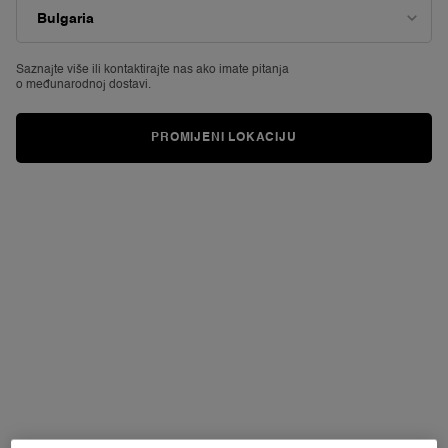
Reviews.
Poveznica
za
istu
stranicu.
Saznajte više ili
kontaktirajte nas ako imate pitanja
o međunarodnoj dostavi.
PROMIJENI LOKACIJU
VIRTUALNO
ISPROBAVANJE
L'ABSOLU ROUGE DRAM