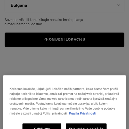
Reviews.
Poveznica
za
istu
stranicu.
Saznajte više ili
kontaktirajte nas ako imate pitanja
o međunarodnoj dostavi.
PROMIJENI LOKACIJU
Koristimo kolačiće, uključujući kolačiće naših partnera, kako bismo Vam pružili
najbolje korisničko iskustvo, analizirali promet na našoj web stranici, prikazivali
reklame prilagođene Vama na web stranicama trećih strana i pružali značajke
društvenih medija. Postavkama kolačića možete upravljati u bilo kojem
trenutku. Više o tome kako mi i naši partneri koristimo Vaše osobne podatke
Jedan size dostupan:
Gift Set
-
34 €
možete saznati u našoj Politici privatnosti.
Pravila Privatnosti
Gift Set