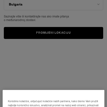
vrijednost
ocjene.
Read
711
Reviews.
Saznajte više ili
kontaktirajte nas ako imate pitanja
Poveznica
o međunarodnoj dostavi.
za
istu
stranicu.
PROMIJENI LOKACIJU
Koristimo kolačiće, uključujući kolačiće naših partnera, kako bismo Vam pružili
najbolje korisničko iskustvo, analizirali promet na našoj web stranici, prikazivali