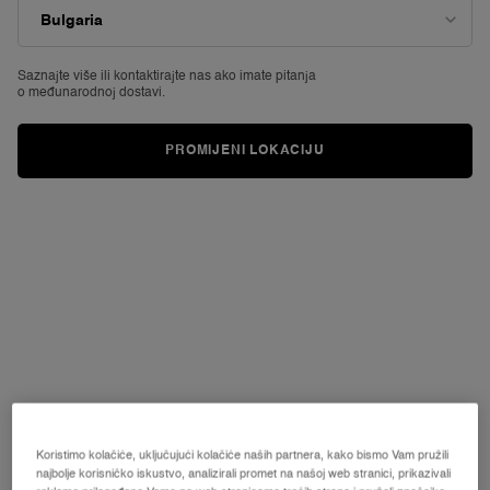
a
Review.
Poveznica
za
istu
Saznajte više ili
kontaktirajte nas ako imate pitanja
o međunarodnoj dostavi.
stranicu.
PROMIJENI LOKACIJU
Koristimo kolačiće, uključujući kolačiće naših partnera, kako bismo Vam pružili
najbolje korisničko iskustvo, analizirali promet na našoj web stranici, prikazivali