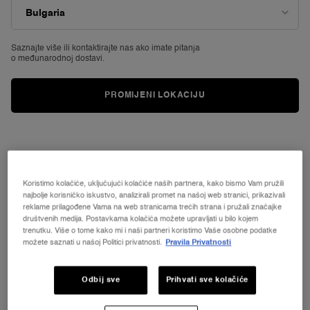
Saznajte više ili
kontaktirajte nas ako imate pitanja
o međunarodnoj dostavi.
PROMIJENI LOKACIJU
The green extraction process of Soleil Cristal’s natural fragrance
ingredients remains faithful to the integrity of their scent, while it’s
recyclable and eco design perfume bottle and packaging are
committed to production using fewer resources and creating less
waste — all for an even brighter tomorrow.
Koristimo kolačiće, uključujući kolačiće naših partnera, kako bismo Vam pružili
najbolje korisničko iskustvo, analizirali promet na našoj web stranici, prikazivali
SHOP THE SELECTION
reklame prilagođene Vama na web stranicama trećih strana i pružali značajke
društvenih medija. Postavkama kolačića možete upravljati u bilo kojem
trenutku. Više o tome kako mi i naši partneri koristimo Vaše osobne podatke
možete saznati u našoj Politici privatnosti.
Pravila Privatnosti
BEST SELLER
Odbij sve
Prihvati sve kolačiće