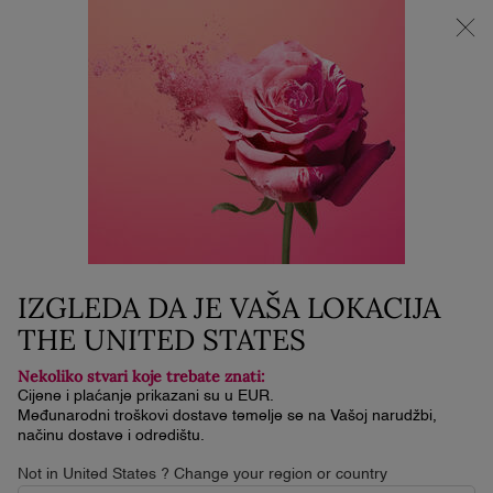
NOVI LA VIE EST BELLE VERY CHERRY | KOZMETIČKA
TORBICA + UZORAK + MINI PROIZVOD uz kupnju La Vie Est
Belle Very Cherry mirisa od minimalno 30 ml.
0
Moja
0 proizvod
košarica
Glavni sadržaj
Naslovna
Njega Kože
DOUCEUR CLEANSING DUO
SET
72 €
Nema na stanju
IZGLEDA DA JE VAŠA LOKACIJA
Otkrijte prirodno lijepu kožu uz našu njegujuću i nježnu rutinu
THE UNITED STATES
čišćenja i toniranja.
Nekoliko stvari koje trebate znati:
Cijene i plaćanje prikazani su u EUR.
Međunarodni troškovi dostave temelje se na Vašoj narudžbi,
načinu dostave i odredištu.
Not in United States ? Change your region or country