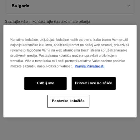
Saznajte više ili
kontaktirajte nas ako imate pitanja
o međunarodnoj dostavi.
Koristimo kolačiće, uključujući kolačiće naših partnera, kako bismo Vam pružili
PROMIJENI LOKACIJU
najbolje korisničko iskustvo, analizirali promet na našoj web stranici, prikazivali
reklame prilagođene Vama na web stranicama trećih strana i pružali značajke
društvenih medija. Postavkama kolačića možete upravljati u bilo kojem
trenutku. Više o tome kako mi i naši partneri koristimo Vaše osobne podatke
možete saznati u našoj Politici privatnosti.
Pravila Privatnosti
Odbij sve
Prihvati sve kolačiće
Postavke kolačića