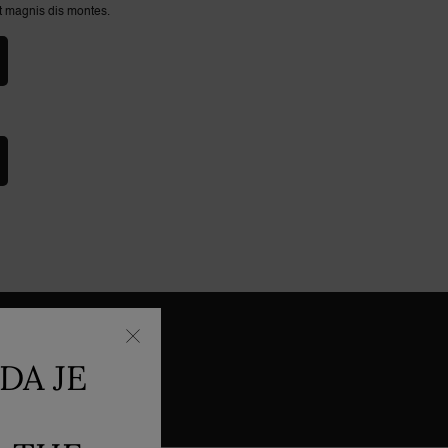
t magnis dis montes.
DA JE