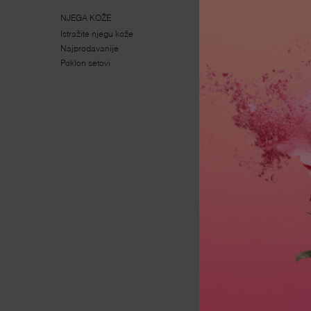
Navigacija podnožjem
NJEGA KOŽE
ŠMINKA
Istražite njegu kože
Istražite šminku
Najprodavanije
Najprodavanije
Poklon setovi
Poklon setovi