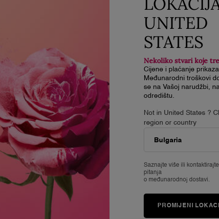
LOKACIJ
O Lancômeu
MIRISI
UNITED
(
90 Godina Lancômea
Istraži mirise
Naše Ponude
STATES
Najprodavanije
Black Friday
Poklon setovi
P
FAQs
Nekoliko stvari koje tr
Karijere
Cijene i plaćanje prikaz
Međunarodni troškovi do
M
se na Vašoj narudžbi, na
odredištu.
D
Not in United States ? 
i
region or country
p
Saznajte više ili
kontaktirajt
pitanja
o međunarodnoj dostavi.
M
PROMIJENI LOKAC
M
p