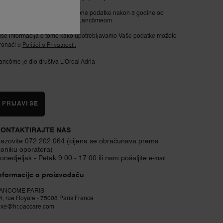
ancôme će izbrisati Vaše osobne podatke nakon 3 godine od
osljednjeg znaka aktivnosti s Lancômeom.
iše informacija o tome kako upotrebljavamo Vaše podatke možete
ronaći u
Politici o Privatnosti.
ancôme je dio društva L’Oreal Adria
PRIJAVI SE
ONTAKTIRAJTE NAS
azovite 072 202 064 (cijena se obračunava prema
jeniku operatera)
onedjeljak - Petak 9:00 - 17:00 ili nam pošaljite
e-mail
nformacije o proizvođaču
ANCOME PARIS
4, rue Royale - 75008 Paris France
uxe@hr.oaccare.com