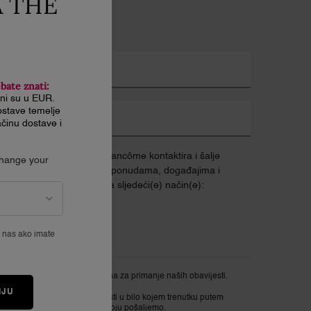
A THE
*)
Obavezna polja
rijava putem e-maila
ebate znati:
ani su u EUR.
stave temelje
obilni telefon
činu dostave i
ajem suglasnost da me Lancôme kontaktira i šalje
Change your
nformacije o ekskluzivnim ponudama, događajima i
redstavljanju proizvoda na sljedeći(e) način(e):
E-mail
e nas ako imate
SMS
orate imati najmanje 16 godina za primanje naših obavijesti.
IJU
ožete otkazati primanje novosti u bilo kojem trenutku putem
oveznice u svakoj obavijesti koju pošaljemo.