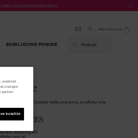
herry mirisa od minimalno 30 ml.
Moja košarica
0
0 proizvod
EKSKLUZIVNE PONUDE
Pretraži
analizirali
ge Title
ali značajke
 partneri
ur adipiscing elit. Curabitur mattis urna purus, eu efficitur urna
enatibus et magnis.
sve kolačiće
VE SERVICES
ectetur adipiscing elit.
ficitur urna vel.