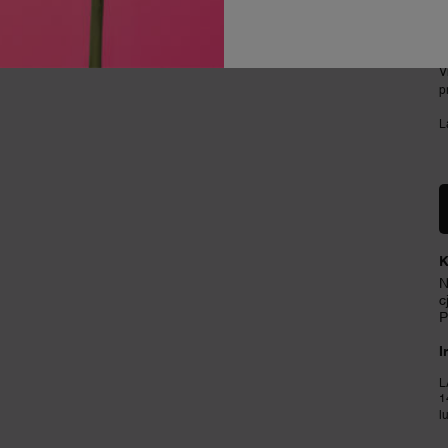
L
p
V
p
L
K
N
c
P
I
L
1
l