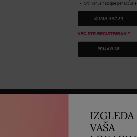
Orci varius natoque penatibus e
IZRADI RAČUN
VEĆ STE REGISTRIRANI?
PRIJAVI SE
Besplatni
IZGLEDA 
uzorci uz svaku
Sigurno plaćanje
narudžbu
VAŠA