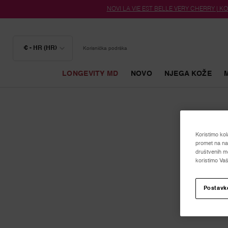
NOVI LA VIE EST BELLE VERY CHERRY | KOZ
€ - HR (HR)
Korisnička podrška
LONGEVITY MD
NOVO
NJEGA KOŽE
Glavni sadržaj
Koristimo kol
promet na naš
društvenih me
koristimo Vaš
Postavk