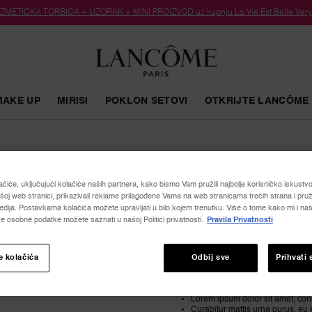
METIČKA TORBICA + UZORAK + MINI PROIZVOD uz kupnju La Vie Est Belle Very C
MAKE UP
MIRISI
POKLON SETOVI
OTKRIJTE LANCÔME
ačiće, uključujući kolačiće naših partnera, kako bismo Vam pružili najbolje korisničko iskustvo, 
Exclusive Pa
oj web stranici, prikazivali reklame prilagođene Vama na web stranicama trećih strana i pruž
dija. Postavkama kolačića možete upravljati u bilo kojem trenutku. Više o tome kako mi i naši
e osobne podatke možete saznati u našoj Politici privatnosti.
Pravila Privatnosti
Lorem ipsum dolor sit amet, consectet
interdum vel. Orci varius natoque p
e kolačića
Odbij sve
Prihvati 
ENJOY EXCLUSI
Lorem ipsum dolor sit amet, cons
Curabitur mattis urna purus, eu ef