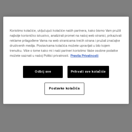
Jedan size dostupan:
Gift Set
-
55 €
Koristimo kolačiće, uključujući kolačiće naših partnera, kako bismo Vam pružili
najbolje korisničko iskustvo, analizirali promet na našoj web stranici, prikazivali
reklame prilagođene Vama na web stranicama trećih strana i pružali značajke
Gift Set
društvenih medija. Postavkama kolačića možete upravljati u bilo kojem
Selected
, 1 of 1
55 €
trenutku. Više o tome kako mi i naši partneri koristimo Vaše osobne podatke
možete saznati u našoj Politici privatnosti.
Pravila Privatnosti
Odbij sve
Prihvati sve kolačiće
NOVI LA VIE EST BELLE VERY CHERRY
ⓘ
"Otkrijte novi Very Cherry miris ikonskog parfema La
Vie Est Belle! KOZMETIČKA TORBICA + UZORAK +
MINI PROIZVOD uz svaku kupnju novog La Vie Est
Postavke kolačića
Belle Very Cherry mirisa od minimalno 30 ml.*"
KUPITE ODMAH
pdp-section-quicklinks
PDP Description Section Accordion on Mobile
DESCRIPTION