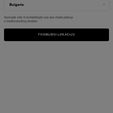
vrijednost
ocjene.
Read
8
Reviews.
Saznajte više ili
kontaktirajte nas ako imate pitanja
Poveznica
o međunarodnoj dostavi.
za
istu
stranicu.
PROMIJENI LOKACIJU