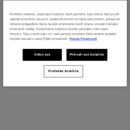
Koristimo kolačiće, uključujući kolačiće naših partnera, kako bismo Vam pružili
najbolje korisničko iskustvo, analizirali promet na našoj web stranici, prikazivali
reklame prilagođene Vama na web stranicama trećih strana i pružali značajke
Odabrano size:
10 ml
-
35 €
društvenih medija. Postavkama kolačića možete upravljati u bilo kojem
(350 €/100 ml.)
trenutku. Više o tome kako mi i naši partneri koristimo Vaše osobne podatke
možete saznati u našoj Politici privatnosti.
Pravila Privatnosti
10 ml
30 ml
50 ml
Selected
, 1 of 5
Selected
, 2 of 5
Selected
, 3 of 5
35 €
103 €
147 €
Odbij sve
Prihvati sve kolačiće
100 ml
Refill - 100 ml
Selected
, 4 of 5
Selected
, 5 of 5
205 €
173 €
Postavke kolačića
NAJBOLJA CIJENA
NOVI LA VIE EST BELLE VERY CHERRY
ⓘ
"Otkrijte novi Very Cherry miris ikonskog parfema La
Vie Est Belle! KOZMETIČKA TORBICA + UZORAK +
MINI PROIZVOD uz svaku kupnju novog La Vie Est
Belle Very Cherry mirisa od minimalno 30 ml.*"
KUPITE ODMAH