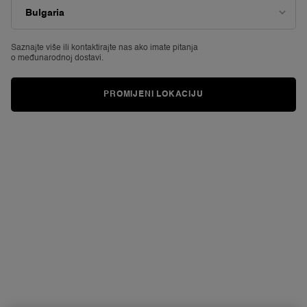
vrijednost
ocjene.
Read
8605
Reviews.
Saznajte više ili
kontaktirajte nas ako imate pitanja
o međunarodnoj dostavi.
Poveznica
za
istu
stranicu.
PROMIJENI LOKACIJU