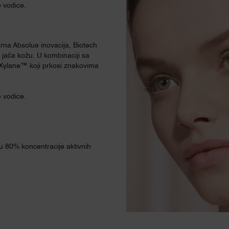
e vodice.
na Absolue inovacija, Biotech
jača kožu. U kombinaciji sa
ylane™ koji prkosi znakovima
e vodice.
u 80% koncentracije aktivnih