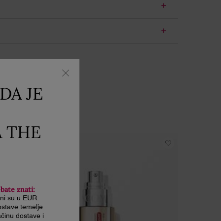
DA JE
A THE
OVO
PUNJIVO
ebate znati:
ani su u EUR.
stave temelje
činu dostave i