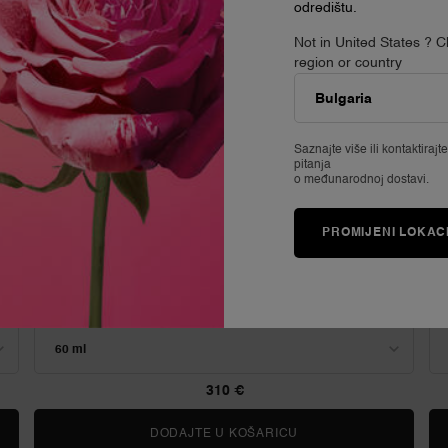
odredištu.
Not in United States ? 
region or country
Saznajte više ili
kontaktirajt
pitanja
o međunarodnoj dostavi.
ABSOLUE LONGEVITY THE SOFT CREAM
PROMIJENI LOKAC
PRDN krema za učvršćivanje i regeneraciju
4.7
(1267)
Odaberite veličinu
310 €
E SERUM
DODAJTE U KOŠARICU
ABSOLUE LONGEVITY