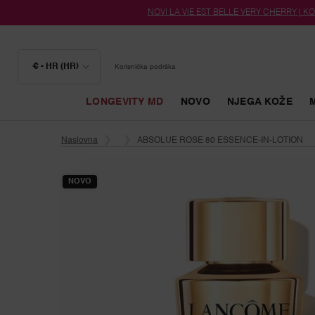
NOVI LA VIE EST BELLE VERY CHERRY | KOZ
€ - HR (HR)
Korisnička podrška
LONGEVITY MD
NOVO
NJEGA KOŽE
Glavni sadržaj
Naslovna
ABSOLUE ROSE 80 ESSENCE-IN-LOTION
NOVO