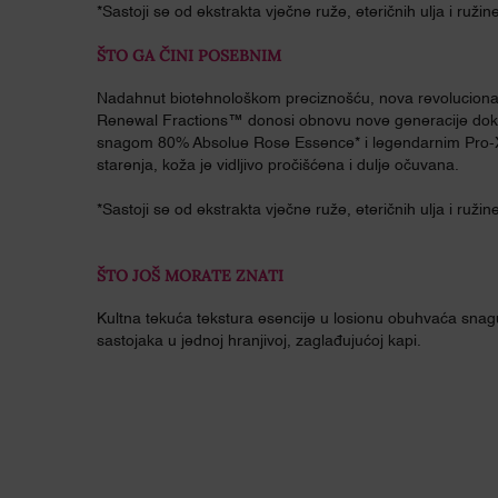
*Sastoji se od ekstrakta vječne ruže, eteričnih ulja i ružin
ŠTO GA ČINI POSEBNIM
Nadahnut biotehnološkom preciznošću, nova revolucionar
Renewal Fractions™ donosi obnovu nove generacije dok 
snagom 80% Absolue Rose Essence* i legendarnim Pro-X
starenja, koža je vidljivo pročišćena i dulje očuvana.
*Sastoji se od ekstrakta vječne ruže, eteričnih ulja i ružin
ŠTO JOŠ MORATE ZNATI
Kultna tekuća tekstura esencije u losionu obuhvaća snag
sastojaka u jednoj hranjivoj, zaglađujućoj kapi.