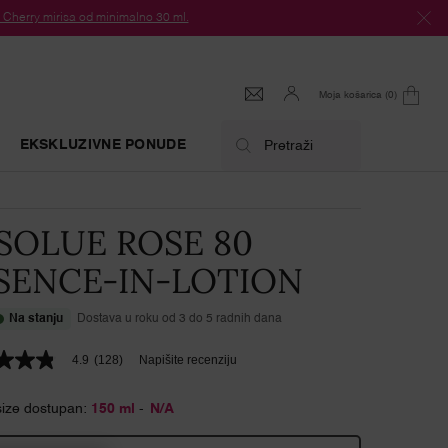
herry mirisa od minimalno 30 ml.
Moja košarica
0
0 proizvod
EKSKLUZIVNE PONUDE
Pretraži
SOLUE ROSE 80
SENCE-IN-LOTION
Na stanju
Dostava u roku od 3 do 5 radnih dana
4.9
(128)
Napišite recenziju
size dostupan:
150 ml
-
N/A
ica,
čna
ost