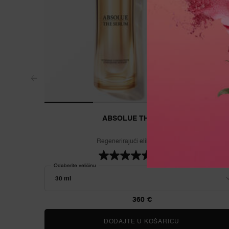
ABSOLUE THE SERUM
Regenerirajući eliksir koncentrat
4.7
(1250)
Odaberite veličinu
360 €
DODAJTE U KOŠARICU
ABSOLUE TH