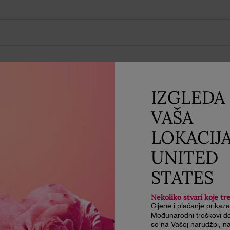
IZGLEDA 
DJETI
VAŠA
LOKACIJ
UNITED
N
STATES
Nekoliko stvari koje tr
Cijene i plaćanje prikaz
Međunarodni troškovi do
se na Vašoj narudžbi, na