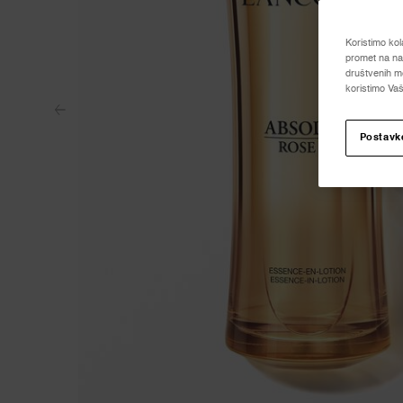
Koristimo kol
promet na naš
društvenih me
koristimo Vaš
Postavk