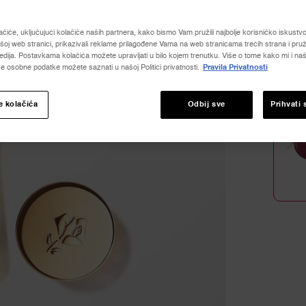
ocjene
Read
128
ačiće, uključujući kolačiće naših partnera, kako bismo Vam pružili najbolje korisničko iskustvo, 
Revie
oj web stranici, prikazivali reklame prilagođene Vama na web stranicama trećih strana i pruž
Povez
Količina
dija. Postavkama kolačića možete upravljati u bilo kojem trenutku. Više o tome kako mi i naši
za
e osobne podatke možete saznati u našoj Politici privatnosti.
Pravila Privatnosti
−
istu
stranic
e kolačića
Odbij sve
Prihvati 