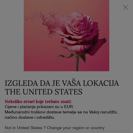
NOVI LA VIE EST BELLE VERY CHERRY | KOZMETIČKA
TORBICA + UZORAK + MINI PROIZVOD uz kupnju La Vie Est
Belle Very Cherry mirisa od minimalno 30 ml.
0
Moja
0 proizvod
košarica
Glavni sadržaj
Naslovna
Hidden
Poredaj po
POREDAJ PO
(3 proizvodi)
NAJPRODAVANIJI
FILTRIRAJ
IZBORNIK FILTERA
IZGLEDA DA JE VAŠA LOKACIJA
THE UNITED STATES
Nekoliko stvari koje trebate znati:
Cijene i plaćanje prikazani su u EUR.
Međunarodni troškovi dostave temelje se na Vašoj narudžbi,
načinu dostave i odredištu.
Not in United States ? Change your region or country