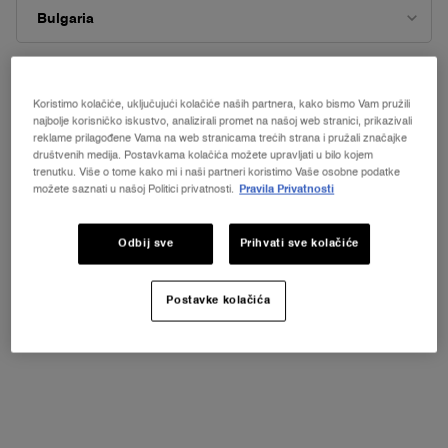
H.P.N. 300-PEPTIDE CREAM
RÉNERGIE MULTI-LIFT NUIT
KOREKCIJA BORA SMANJENJE
Noćna krema protiv znakova starenja
Saznajte više ili
kontaktirajte nas ako imate pitanja
TAMNIH MRLJA OČVRŠĆIVANJE
kože
4.7
(2402)
4.8
(216)
o međunarodnoj dostavi.
KOŽE LICA I VRATA
Koristimo kolačiće, uključujući kolačiće naših partnera, kako bismo Vam pružili
Odaberite veličinu
Jedna veličina dostupna
najbolje korisničko iskustvo, analizirali promet na našoj web stranici, prikazivali
50 ml
PROMIJENI LOKACIJU
reklame prilagođene Vama na web stranicama trećih strana i pružali značajke
društvenih medija. Postavkama kolačića možete upravljati u bilo kojem
125 €
157 €
trenutku. Više o tome kako mi i naši partneri koristimo Vaše osobne podatke
možete saznati u našoj Politici privatnosti.
Pravila Privatnosti
DODAJTE U KOŠARICU
H.P.N. 300-PEPTIDE CREAM
DODAJTE U KOŠARICU
RÉNER
Odbij sve
Prihvati sve kolačiće
(250 €/100 ml.)
(3,140 €/1l.)
Postavke kolačića