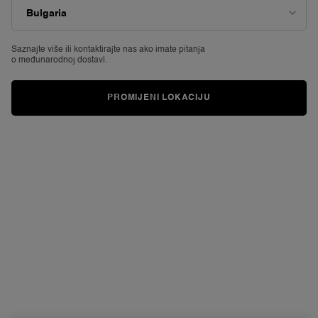
Read
2169
Reviews.
Poveznica
za
Saznajte više ili
kontaktirajte nas ako imate pitanja
istu
o međunarodnoj dostavi.
stranicu.
PROMIJENI LOKACIJU
VIRTUALNO
ISPROBAVANJE
LIP IDÔLE JUICYTREAT™