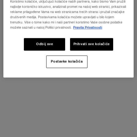
Koristimo kolačiće, uključujući kolačiće naših partnera, kako bismo Vam pružili
VEĆ STE REGISTRIRANI?
najbolje korisničko iskustvo, analizirali promet na našoj web stranici, prikazivali
reklame prilagođene Vama na web stranicama trećih strana i pružali značajke
društvenih medija. Postavkama kolačića možete upravljati u bilo kojem
Saznajte više ili
kontaktirajte nas ako imate pitanja
PRIJAVI SE
trenutku. Više o tome kako mi i naši partneri koristimo Vaše osobne podatke
o međunarodnoj dostavi.
možete saznati u našoj Politici privatnosti.
Pravila Privatnosti
PROMIJENI LOKACIJU
Odbij sve
Prihvati sve kolačiće
Besplatni
Besplatna dostava
Postavke kolačića
uzorci uz svaku
iznad 46,45 €
narudžbu
Sigurno plaćanje
Navigacija podnožjem
NJEGA KOŽE
Istražite njegu kože
Najprodavanije