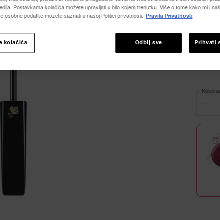
vrijedn
dija. Postavkama kolačića možete upravljati u bilo kojem trenutku. Više o tome kako mi i naši
ocjene
e osobne podatke možete saznati u našoj Politici privatnosti.
Pravila Privatnosti
Read
3407
Sve
Revie
e kolačića
Odbij sve
Prihvati 
Povez
za
Select
01 Noir
istu
stranic
Količina
−