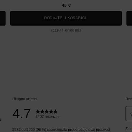
45 €
AMA
DODAJTE U KOŠARICU
LASH IDÔLE FLUTTER
(529.41 €/100 ml.)