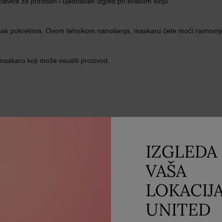
pavice za prirodan i ujednačen izgled pri svakom sloju.
-cak pokretima. Ovom tehnikom nanošenja, maskaru ćete moći ravnomjer
 maskaru koji može osušiti proizvod.
DJETI
IZGLEDA 
VAŠA
LOKACIJ
N
UNITED