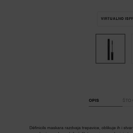
VIRTUALNO IS
PDP Tabs
OPIS
ŠTO 
Définicils maskara razdvaja trepavice, oblikuje ih i st