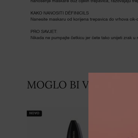
nanošenje maskare duž cijelih trepavica, razdvajaju tre
KAKO NANOSITI DÉFINICILS
Nanesite maskaru od korijena trepavica do vrhova cik
PRO SAVJET:
Nikada ne pumpajte četkicu jer ćete tako unijeti zrak u
MOGLO BI VAM SE SVI
PDP Slot 1 Section
NOVO