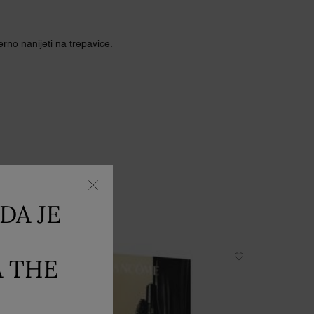
no nanijeti na trepavice.
DA JE
A THE
OVO
NOVO