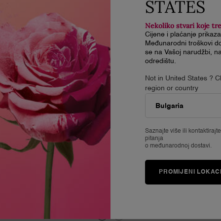
STATES
Nekoliko stvari koje tr
Cijene i plaćanje prikaz
Međunarodni troškovi do
se na Vašoj narudžbi, na
odredištu.
Not in United States ? 
region or country
Saznajte više ili
kontaktirajt
pitanja
o međunarodnoj dostavi.
LASH IDÔLE FLUTTER EXTENSION MASCARA
PROMIJENI LOKAC
4.5
(2412)
Color:
01 TRUE BLACK
Odaberite nijansu
ôse Drama, 1 of 1
Selected
01 TRUE BLACK color for Lash Idôle Flutter 
Selected
02_CHOCO_BROWN color for Lash Idôle