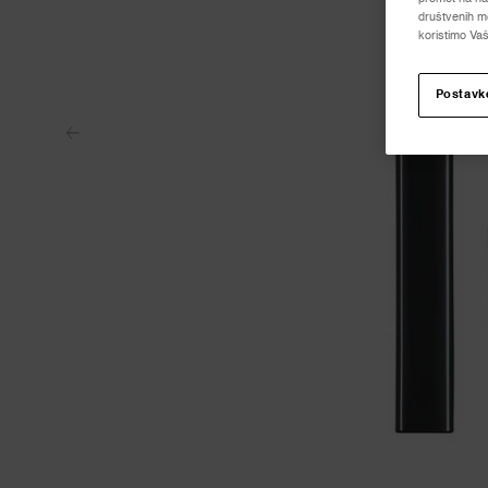
društvenih me
koristimo Vaš
Postavk