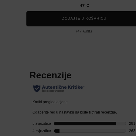
47 €
DODAJTE U KOŠARICU
HYPNÔSE DR
(47 €/kit.)
PDP Reviews