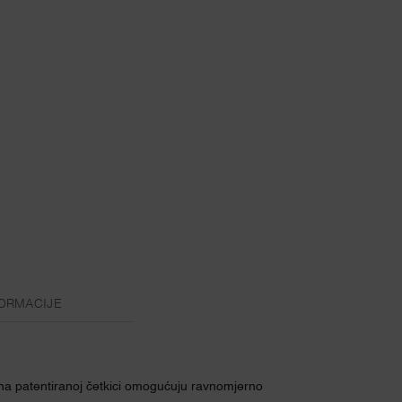
ORMACIJE
e na patentiranoj četkici omogućuju ravnomjerno