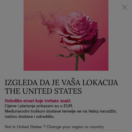
NOVI LA VIE EST BELLE VERY CHERRY | KOZMETIČKA
TORBICA + UZORAK + MINI PROIZVOD uz kupnju La Vie Est
Belle Very Cherry mirisa od minimalno 30 ml.
0
Moja
0 proizvod
košarica
Glavni sadržaj
THE SECRET TO FRENCH GIRL ALLURE
HOMEPAGE
FRAGRANCE
THE SECRET TO FRENCH
GIRL ALLURE? THE
IZGLEDA DA JE VAŠA LOKACIJA
RIGHT PERFUME
THE UNITED STATES
Nekoliko stvari koje trebate znati:
No item on your beauty counter so perfectly expresses the
Cijene i plaćanje prikazani su u EUR.
French approach to life.
Međunarodni troškovi dostave temelje se na Vašoj narudžbi,
načinu dostave i odredištu.
Not in United States ? Change your region or country