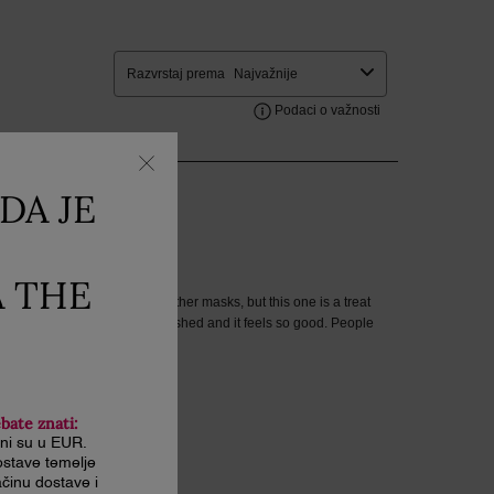
DA JE
A THE
ebate znati:
ani su u EUR.
stave temelje
činu dostave i