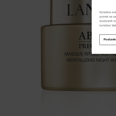
Koristimo kol
promet na naš
društvenih me
koristimo Vaš
Postavk