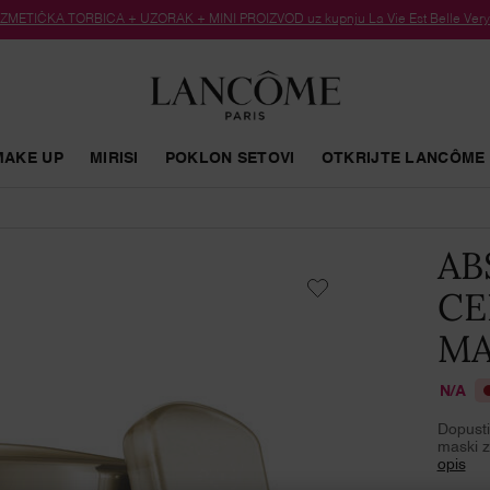
METIČKA TORBICA + UZORAK + MINI PROIZVOD uz kupnju La Vie Est Belle Very C
MAKE UP
MIRISI
POKLON SETOVI
OTKRIJTE LANCÔME
AB
CE
MA
N/A
Dopustit
maski z
opis