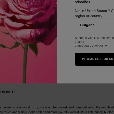
odredištu.
Not in United States ? 
region or country
Saznajte više ili
kontaktirajt
pitanja
o međunarodnoj dostavi.
PROMIJENI LOKAC