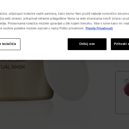
4.9
od
ačiće, uključujući kolačiće naših partnera, kako bismo Vam pružili najbolje korisničko iskustvo, 
5
Jedan 
oj web stranici, prikazivali reklame prilagođene Vama na web stranicama trećih strana i pruž
zvjezd
dija. Postavkama kolačića možete upravljati u bilo kojem trenutku. Više o tome kako mi i naši
prosje
vrijedn
e osobne podatke možete saznati u našoj Politici privatnosti.
Pravila Privatnosti
ocjene
Read
11
e kolačića
Odbij sve
Prihvati 
Revie
Povez
Količina
za
−
istu
stranic