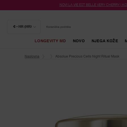
NOVI LA VIE EST BELLE VERY CHERRY | KOZ
€ - HR (HR)
Korisnička podrška
LONGEVITY MD
NOVO
NJEGA KOŽE
Glavni sadržaj
Naslovna
Absolue Precious Cells Night Ritual Mask