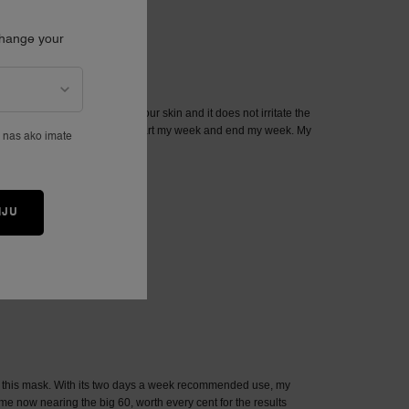
Change your
e nas ako imate
IJU