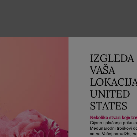
IZGLEDA 
VAŠA
LOKACIJ
UNITED
STATES
Nekoliko stvari koje tr
Cijene i plaćanje prikaz
Međunarodni troškovi do
se na Vašoj narudžbi, na