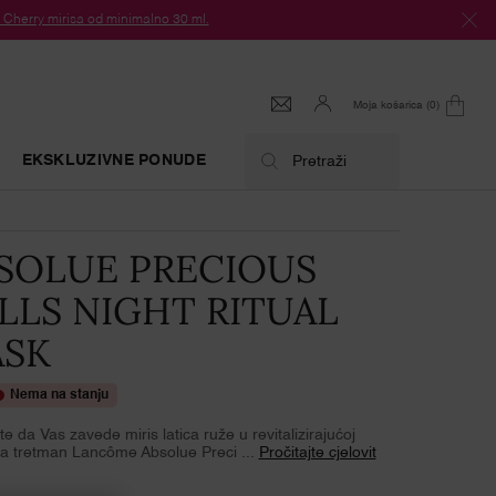
herry mirisa od minimalno 30 ml.
Moja košarica
0
0 proizvod
EKSKLUZIVNE PONUDE
Pretraži
SOLUE PRECIOUS
LLS NIGHT RITUAL
SK
Nema na stanju
e da Vas zavede miris latica ruže u revitalizirajućoj
a tretman Lancôme Absolue Preci ...
Pročitajte cjelovit