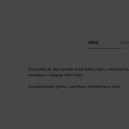
PDP Tabs
OPIS
KAK
Dopustite da Vas zavede miris latica ruže u revitalizi
osvježava i njeguje Vašu kožu.
Za baršunasto glatku i savršeno hidratiziranu kožu.
PDP Slot 1 Section
PDP Reviews