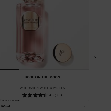
ROSE ON THE MOON
WITH SANDALWOOD & VANILLA
4.5
(361)
Odaberite veličinu
Odaberite v