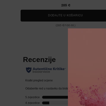
285 €
DODAJTE U KOŠARICU
NOT YOUR RO
(285 €/100 ml.)
PDP Reviews