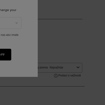
Change your
e nas ako imate
IJU