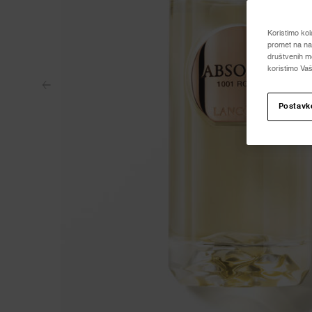
Koristimo kol
promet na naš
društvenih me
koristimo Vaš
Postavk