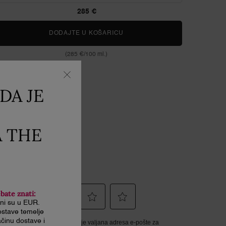
285 €
DODAJTE U KOŠARICU
ROSE ON THE MOON
(285 €/100 ml.)
DA JE
A THE
ebate znati:
ani su u EUR.
stave temelje
činu dostave i