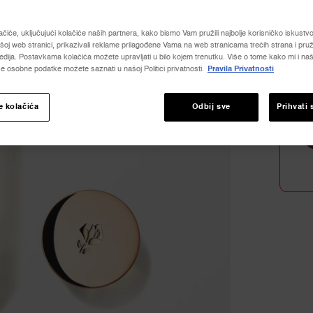
Read
369
Revie
ačiće, uključujući kolačiće naših partnera, kako bismo Vam pružili najbolje korisničko iskustvo, 
Povez
Količina
oj web stranici, prikazivali reklame prilagođene Vama na web stranicama trećih strana i pruž
za
dija. Postavkama kolačića možete upravljati u bilo kojem trenutku. Više o tome kako mi i naši
−
istu
e osobne podatke možete saznati u našoj Politici privatnosti.
Pravila Privatnosti
stranic
e kolačića
Odbij sve
Prihvati 