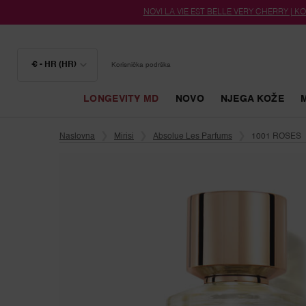
NOVI LA VIE EST BELLE VERY CHERRY | KOZ
€ - HR (HR)
Korisnička podrška
LONGEVITY MD
NOVO
NJEGA KOŽE
Glavni sadržaj
Naslovna
Mirisi
Absolue Les Parfums
1001 ROSES