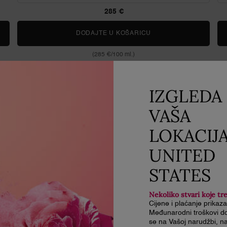
285 €
SE
DODAJTE U KOŠARICU
STORM & ROSES
(285 €/100 ml.)
IZGLEDA 
VAŠA
LOKACIJ
UNITED
STATES
Nekoliko stvari koje tr
Cijene i plaćanje prikaz
Međunarodni troškovi do
se na Vašoj narudžbi, na