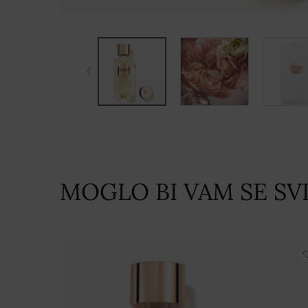
MOGLO BI VAM SE SVI
PDP Tabs
PDP Slot 1 Section