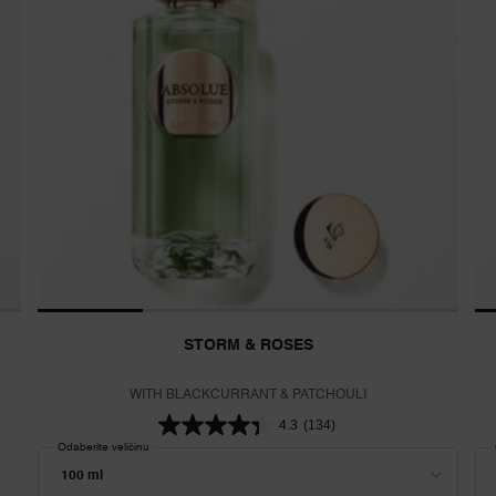
STORM & ROSES
WITH BLACKCURRANT & PATCHOULI
4.3
(134)
Odaberite veličinu