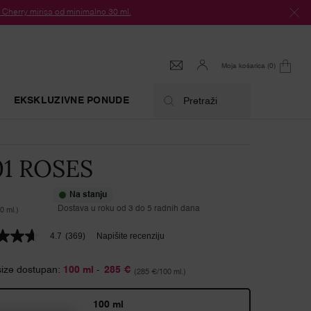
herry mirisa od minimalno 30 ml.
Moja košarica
0
0 proizvod
EKSKLUZIVNE PONUDE
Pretraži
01 ROSES
Na stanju
Dostava u roku od 3 do 5 radnih dana
0 ml.)
4.7
(369)
Napišite recenziju
size dostupan:
100 ml
-
285 €
(285 €/100 ml.)
ica,
čna
ost
100 ml
.